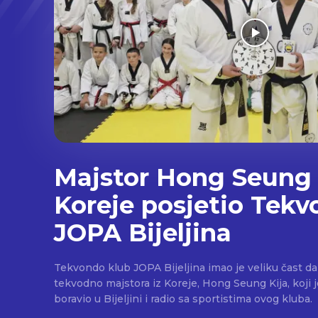
Majstor Hong Seung 
Koreje posjetio Tekv
JOPA Bijeljina
Tekvondo klub JOPA Bijeljina imao je veliku čast d
tekvodno majstora iz Koreje, Hong Seung Kija, koji
boravio u Bijeljini i radio sa sportistima ovog kluba.