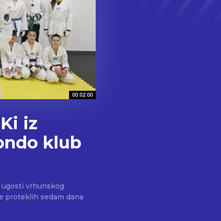
00:02:00
Ki iz
ondo klub
a ugosti vrhunskog
 je proteklih sedam dana