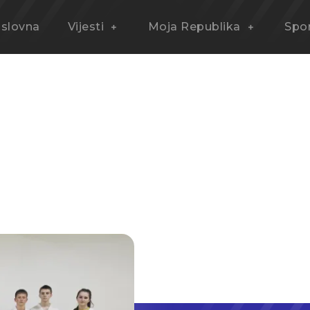
slovna
Vijesti
Moja Republika
Spo