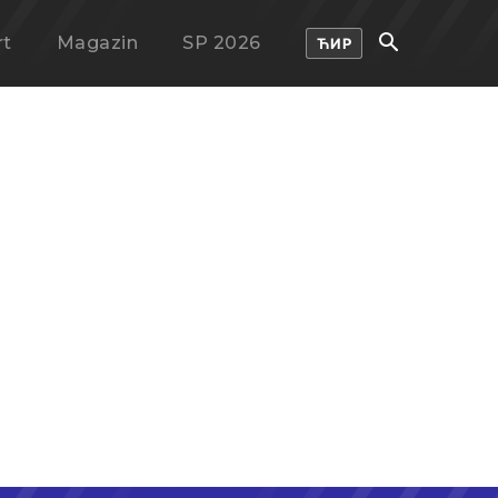
rt
Magazin
SP 2026