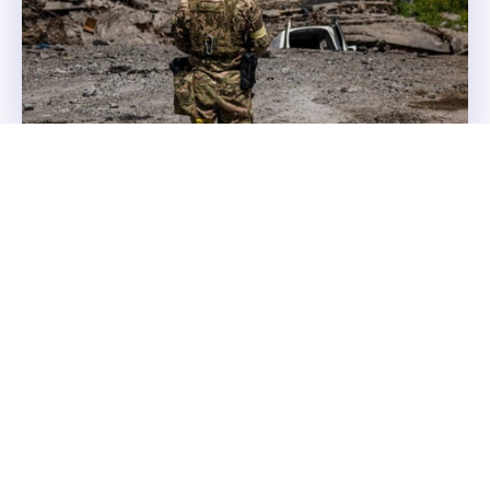
Da li rat Kijeva i Moskve ulazi u završnu
fazu ili dobija novi zaplet
Rat u Ukrajini ne ide ka brzom završetku, već ka novom
geopolitičkom zapletu u kojem ta zemlja postaje svojevrsni
Bliski istok Evrope.
Svijet
7. АВГУСТ 2026.