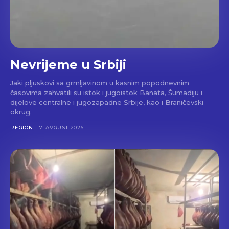
Nevrijeme u Srbiji
Jaki pljuskovi sa grmljavinom u kasnim popodnevnim
časovima zahvatili su istok i jugoistok Banata, Šumadiju i
dijelove centralne i jugozapadne Srbije, kao i Braničevski
okrug.
REGION
7. AVGUST 2026.