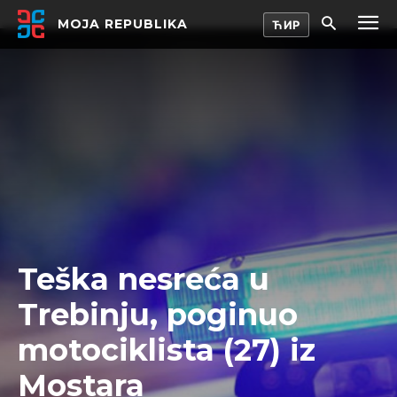
MOJA REPUBLIKA
Teška nesreća u
Trebinju, poginuo
motociklista (27) iz
Mostara