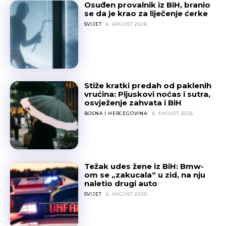
Osuđen provalnik iz BiH, branio
se da je krao za liječenje ćerke
SVIJET
6. AVGUST 2026.
Stiže kratki predah od paklenih
vrućina: Pljuskovi noćas i sutra,
osvježenje zahvata i BiH
BOSNA I HERCEGOVINA
6. AVGUST 2026.
Težak udes žene iz BiH: Bmw-
om se „zakucala“ u zid, na nju
naletio drugi auto
SVIJET
6. AVGUST 2026.