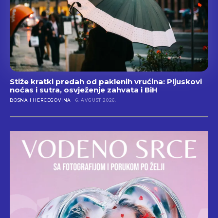
Stiže kratki predah od paklenih vrućina: Pljuskovi
noćas i sutra, osvježenje zahvata i BiH
BOSNA I HERCEGOVINA
6. AVGUST 2026.