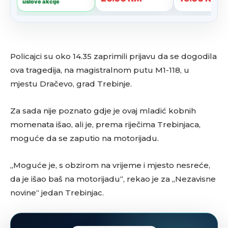
Policajci su oko 14.35 zaprimili prijavu da se dogodila
ova tragedija, na magistralnom putu M1-118, u
mjestu Dračevo, grad Trebinje.
Za sada nije poznato gdje je ovaj mladić kobnih
momenata išao, ali je, prema riječima Trebinjaca,
moguće da se zaputio na motorijadu.
„Moguće je, s obzirom na vrijeme i mjesto nesreće,
da je išao baš na motorijadu“, rekao je za „Nezavisne
novine“ jedan Trebinjac.