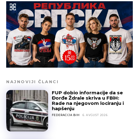
NAJNOVIJI ČLANCI
FUP dobio informacije da se
Đorđe Ždrale skriva u FBiH:
Rade na njegovom lociranju i
hapšenju
FEDERACIJA BIH
6. AVGUST 2026.