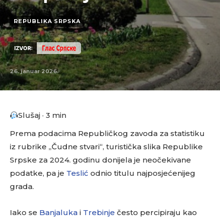
REPUBLIKA SRPSKA
IZVOR:
26. januar 2026.
Slušaj · 3 min
Prema podacima Republičkog zavoda za statistiku
iz rubrike „Čudne stvari“, turistička slika Republike
Srpske za 2024. godinu donijela je neočekivane
podatke, pa je
Teslić
odnio titulu najposjećenijeg
grada.
Iako se
Banjaluka
i
Trebinje
često percipiraju kao