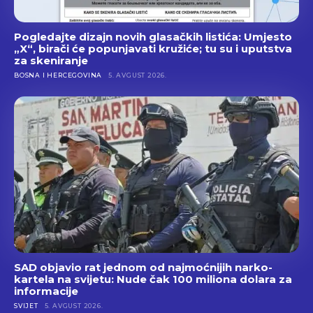
Pogledajte dizajn novih glasačkih listića: Umjesto
„X“, birači će popunjavati kružiće; tu su i uputstva
za skeniranje
BOSNA I HERCEGOVINA
5. AVGUST 2026.
SAD objavio rat jednom od najmoćnijih narko-
kartela na svijetu: Nude čak 100 miliona dolara za
informacije
SVIJET
5. AVGUST 2026.