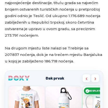
najposjećenije destinacije, titulu grada sa najvećim
brojem ostvarenih turističkih noćenja u pretprošloj
godini odnio je Teslić. Od ukupno 1.176.689 noćenja
zabilježenih u Republici Srpskoj, skoro četvrtina
ostvarena je upravo u ovom gradu, sa preciznim
273.791 noćenjem.
Na drugom mjestu liste nalazi se Trebinje sa
207.837 noćenja, dok je na trećem mjestu Banjaluka
u kojoj je zabilježeno 186.718 noćenja.