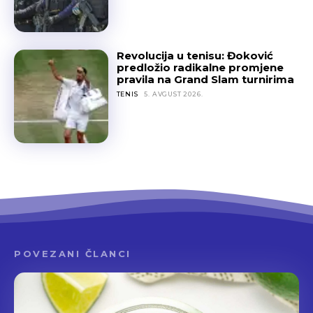
Revolucija u tenisu: Đoković
predložio radikalne promjene
pravila na Grand Slam turnirima
TENIS
5. AVGUST 2026.
POVEZANI ČLANCI