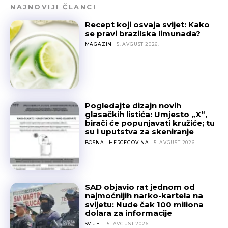
NAJNOVIJI ČLANCI
Recept koji osvaja svijet: Kako
se pravi brazilska limunada?
MAGAZIN
5. AVGUST 2026.
Pogledajte dizajn novih
glasačkih listića: Umjesto „X“,
birači će popunjavati kružiće; tu
su i uputstva za skeniranje
BOSNA I HERCEGOVINA
5. AVGUST 2026.
SAD objavio rat jednom od
najmoćnijih narko-kartela na
svijetu: Nude čak 100 miliona
dolara za informacije
SVIJET
5. AVGUST 2026.