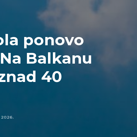
ola ponovo
: Na Balkanu
iznad 40
l 2026.