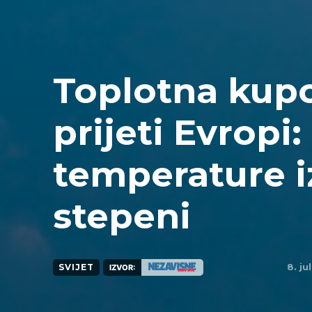
Toplotna kup
prijeti Evropi
temperature 
stepeni
8. ju
SVIJET
IZVOR: