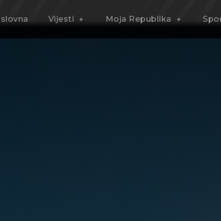
slovna
Vijesti
Moja Republika
Spo