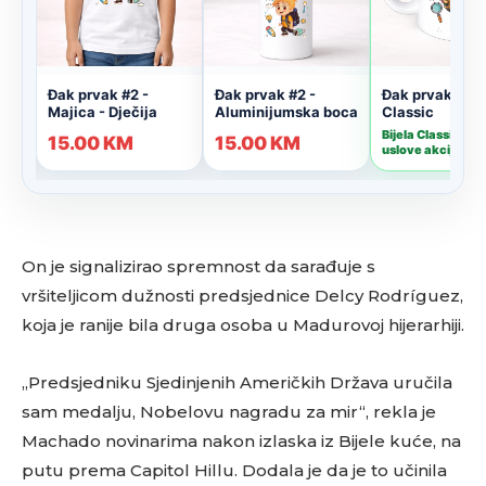
On je signalizirao spremnost da sarađuje s
vršiteljicom dužnosti predsjednice Delcy Rodríguez,
koja je ranije bila druga osoba u Madurovoj hijerarhiji.
„Predsjedniku Sjedinjenih Američkih Država uručila
sam medalju, Nobelovu nagradu za mir“, rekla je
Machado novinarima nakon izlaska iz Bijele kuće, na
putu prema Capitol Hillu. Dodala je da je to učinila