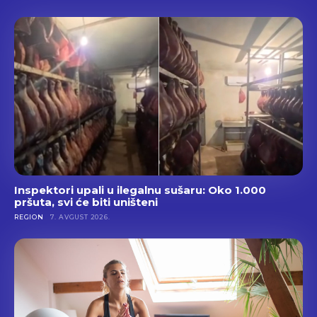
Inspektori upali u ilegalnu sušaru: Oko 1.000
pršuta, svi će biti uništeni
REGION
7. AVGUST 2026.