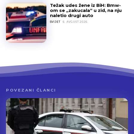
Težak udes žene iz BiH: Bmw-
om se „zakucala“ u zid, na nju
naletio drugi auto
SVIJET
6. AVGUST 2026.
POVEZANI ČLANCI