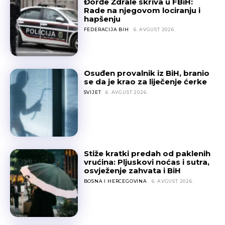
Đorđe Ždrale skriva u FBiH:
Rade na njegovom lociranju i
hapšenju
FEDERACIJA BIH
6. AVGUST 2026.
Osuđen provalnik iz BiH, branio
se da je krao za liječenje ćerke
SVIJET
6. AVGUST 2026.
Stiže kratki predah od paklenih
vrućina: Pljuskovi noćas i sutra,
osvježenje zahvata i BiH
BOSNA I HERCEGOVINA
6. AVGUST 2026.