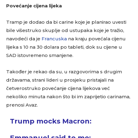
Povećanje cijena lijeka
Tramp je dodao da bi carine koje je planirao uvesti
bile višestruko skuplje od ustupaka koje je tražio,
navodeći da je
Francuska
na kraju povećala cijenu
lijeka s 10 na 30 dolara po tableti, dok su cijene u
SAD istovremeno smanjene.
Također je rekao da su, u razgovorima s drugim
državama, strani lideri u prosjeku pristajali na
četverostruko povećanje cijena lijekova već
nekoliko minuta nakon što bi im zaprijetio carinama,
prenosi Avaz.
Trump mocks Macron:
Emmanuel said to me: