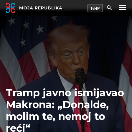
MOJA REPUBLIKA
Tramp javno ismijavao
Makrona: „Donalde,
molim te, nemoj to
reći“