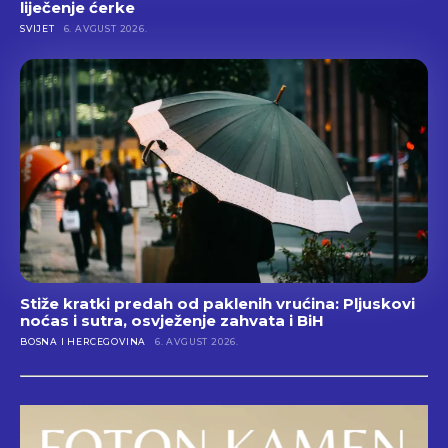
liječenje ćerke
SVIJET
6. AVGUST 2026.
Stiže kratki predah od paklenih vrućina: Pljuskovi
noćas i sutra, osvježenje zahvata i BiH
BOSNA I HERCEGOVINA
6. AVGUST 2026.