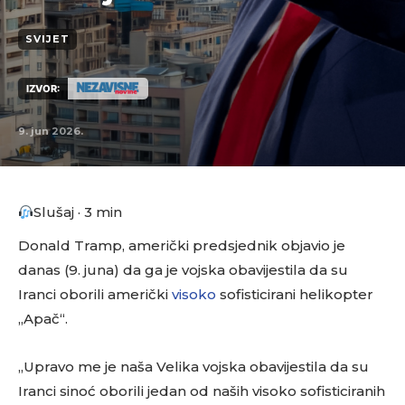
SVIJET
IZVOR:
9. jun 2026.
Slušaj · 3 min
Donald Tramp, američki predsjednik objavio je
danas (9. juna) da ga je vojska obavijestila da su
Iranci oborili američki
visoko
sofisticirani helikopter
„Apač“.
„Upravo me je naša Velika vojska obavijestila da su
Iranci sinoć oborili jedan od naših visoko sofisticiranih