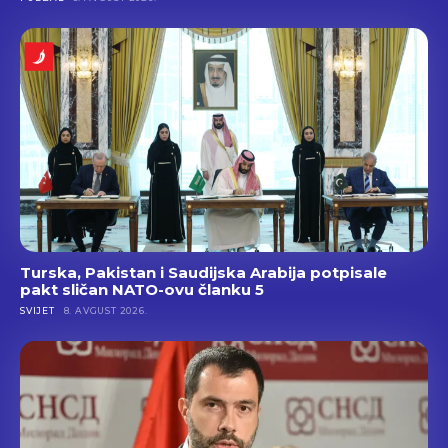
Turska, Pakistan i Saudijska Arabija potpisale
pakt sličan NATO-ovu članku 5
SVIJET
8. AVGUST 2026.