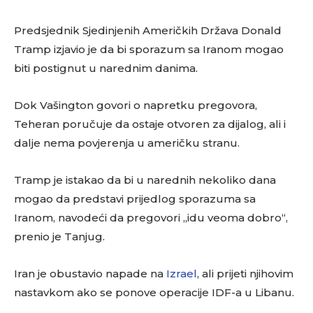
Predsjednik Sjedinjenih Američkih Država Donald
Tramp izjavio je da bi sporazum sa Iranom mogao
biti postignut u narednim danima.
Dok Vašington govori o napretku pregovora,
Teheran poručuje da ostaje otvoren za dijalog, ali i
dalje nema povjerenja u američku stranu.
Tramp je istakao da bi u narednih nekoliko dana
mogao da predstavi prijedlog sporazuma sa
Iranom, navodeći da pregovori „idu veoma dobro“,
prenio je Tanjug.
Iran je obustavio napade na
Izrael
, ali prijeti njihovim
nastavkom ako se ponove operacije IDF-a u Libanu.