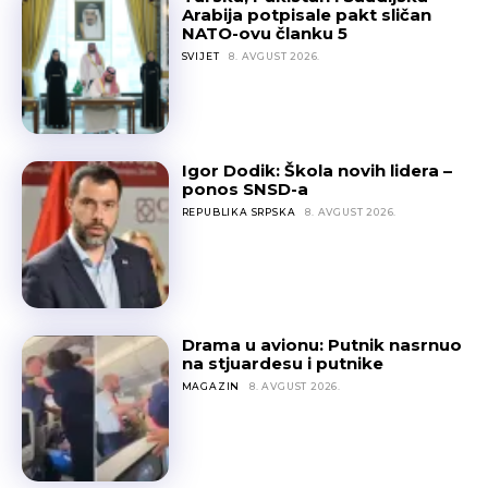
Arabija potpisale pakt sličan
NATO-ovu članku 5
SVIJET
8. AVGUST 2026.
Igor Dodik: Škola novih lidera –
ponos SNSD-a
REPUBLIKA SRPSKA
8. AVGUST 2026.
Drama u avionu: Putnik nasrnuo
na stjuardesu i putnike
MAGAZIN
8. AVGUST 2026.