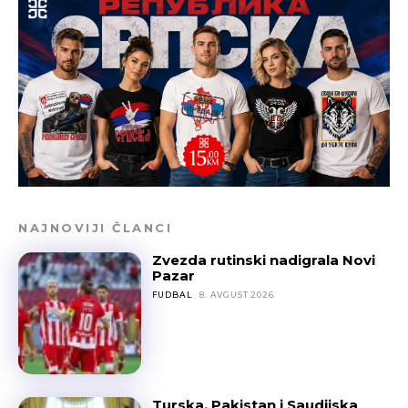
NAJNOVIJI ČLANCI
Zvezda rutinski nadigrala Novi
Pazar
FUDBAL
8. AVGUST 2026.
Turska, Pakistan i Saudijska