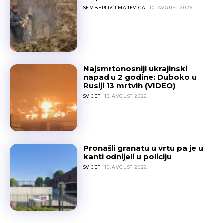
SEMBERIJA I MAJEVICA
10. AVGUST 2026.
Najsmrtonosniji ukrajinski
napad u 2 godine: Duboko u
Rusiji 13 mrtvih (VIDEO)
SVIJET
10. AVGUST 2026.
Pronašli granatu u vrtu pa je u
kanti odnijeli u policiju
SVIJET
10. AVGUST 2026.