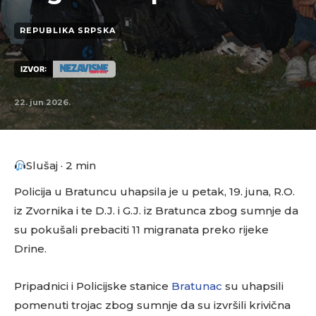
REPUBLIKA SRPSKA
IZVOR:
22. jun 2026.
Slušaj · 2 min
Policija u Bratuncu uhapsila je u petak, 19. juna, R.O.
iz Zvornika i te D.J. i G.J. iz Bratunca zbog sumnje da
su pokušali prebaciti 11 migranata preko rijeke
Drine.
Pripadnici i Policijske stanice
Bratunac
su uhapsili
pomenuti trojac zbog sumnje da su izvršili krivična