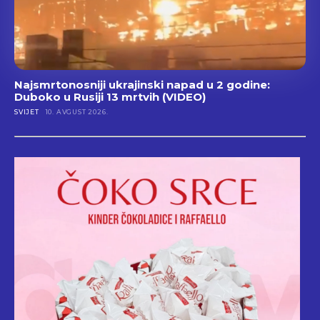
Najsmrtonosniji ukrajinski napad u 2 godine:
Duboko u Rusiji 13 mrtvih (VIDEO)
SVIJET
10. AVGUST 2026.