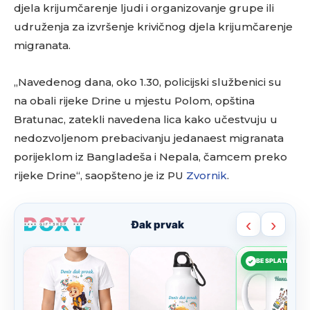
djela krijumčarenje ljudi i organizovanje grupe ili
udruženja za izvršenje krivičnog djela krijumčarenje
migranata.
„Navedenog dana, oko 1.30, policijski službenici su
na obali rijeke Drine u mjestu Polom, opština
Bratunac, zatekli navedena lica kako učestvuju u
nedozvoljenom prebacivanju jedanaest migranata
porijeklom iz Bangladeša i Nepala, čamcem preko
rijeke Drine“, saopšteno je iz PU
Zvornik
.