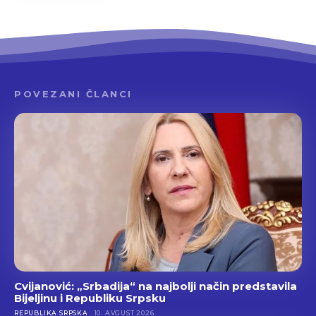
POVEZANI ČLANCI
Cvijanović: „Srbadija“ na najbolji način predstavila
Bijeljinu i Republiku Srpsku
REPUBLIKA SRPSKA
10. AVGUST 2026.