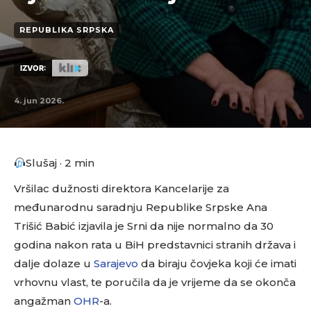
REPUBLIKA SRPSKA
IZVOR:
4. jun 2026.
Slušaj · 2 min
Vršilac dužnosti direktora Kancelarije za
međunarodnu saradnju Republike Srpske Ana
Trišić Babić izjavila je Srni da nije normalno da 30
godina nakon rata u BiH predstavnici stranih država i
dalje dolaze u
Sarajevo
da biraju čovjeka koji će imati
vrhovnu vlast, te poručila da je vrijeme da se okonča
angažman
OHR
-a.