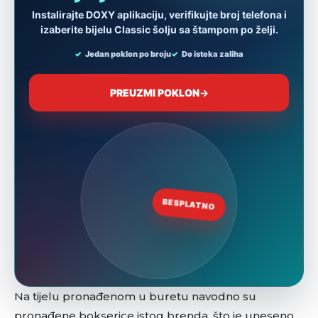
Na tijelu pronađenom u buretu navodno su
pronađene bokserice istog brenda, što je uneseno