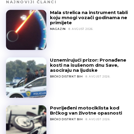
NAJNOVIJI ČLANCI
Mala strelica na instrument tabli
koju mnogi vozači godinama ne
primijete
MAGAZIN
8. AVGUST 2026.
Uznemirujući prizor: Pronađene
kosti na isušenom dnu Save,
asociraju na ljudske
BRČKO DISTRIKT BIH
8. AVGUST 2026.
Povrijeđeni motociklista kod
Brčkog van životne opasnosti
BRČKO DISTRIKT BIH
8. AVGUST 2026.