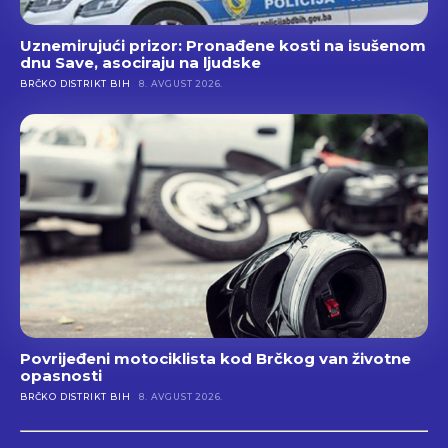
Uznemirujući prizor: Pronađene kosti na isušenom
dnu Save, asociraju na ljudske
BRČKO DISTRIKT BIH
8. AVGUST 2026.
Povrijeđeni motociklista kod Brčkog van životne
opasnosti
BRČKO DISTRIKT BIH
8. AVGUST 2026.