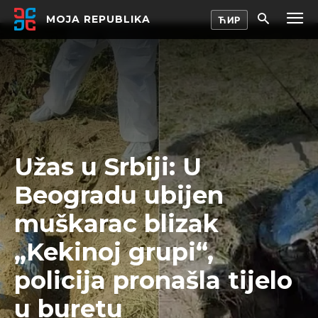
MOJA REPUBLIKA
Užas u Srbiji: U
Beogradu ubijen
muškarac blizak
„Kekinoj grupi“,
policija pronašla tijelo
u buretu