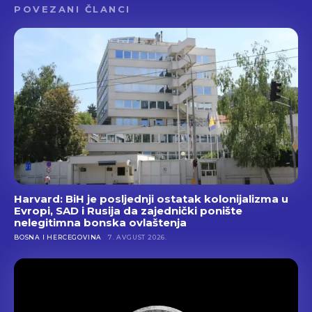
POVEZANI ČLANCI
Harvard: BiH je posljednji ostatak kolonijalizma u
Evropi, SAD i Rusija da zajednički ponište
nelegitimna bonska ovlaštenja
BOSNA I HERCEGOVINA
7. AVGUST 2026.