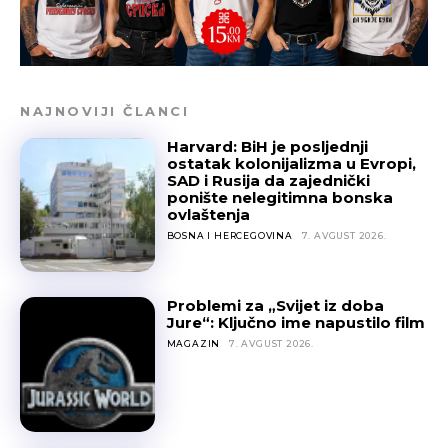
NAJNOVIJI ČLANCI
Harvard: BiH je posljednji
ostatak kolonijalizma u Evropi,
SAD i Rusija da zajednički
ponište nelegitimna bonska
ovlaštenja
BOSNA I HERCEGOVINA
7. AVGUST 2026.
Problemi za „Svijet iz doba
Jure“: Ključno ime napustilo film
MAGAZIN
7. AVGUST 2026.