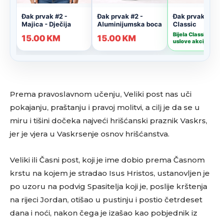
Prema pravoslavnom učenju, Veliki post nas uči
pokajanju, praštanju i pravoj molitvi, a cilj je da se u
miru i tišini dočeka najveći hrišćanski praznik Vaskrs,
jer je vjera u Vaskrsenje osnov hrišćanstva.
Veliki ili Časni post, koji je ime dobio prema Časnom
krstu na kojem je stradao Isus Hristos, ustanovljen je
po uzoru na podvig Spasitelja koji je, poslije krštenja
na rijeci Jordan, otišao u pustinju i postio četrdeset
dana i noći, nakon čega je izašao kao pobjednik iz