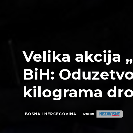
Velika akcija 
BiH: Oduzetvo
kilograma dr
BOSNA I HERCEGOVINA
IZVOR: