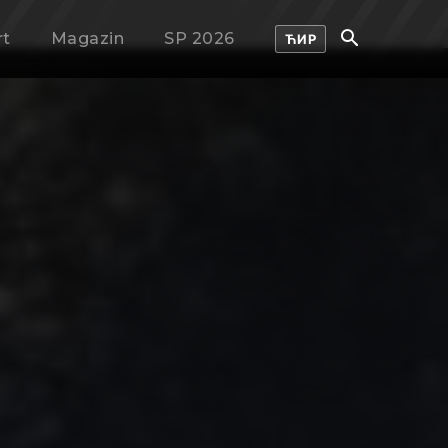
rt
Magazin
SP 2026