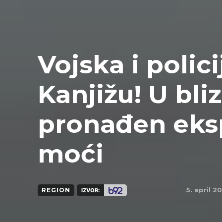
Vojska i polici
Kanjižu! U bli
pronađen eksp
moći
5. april 2
REGION
IZVOR: