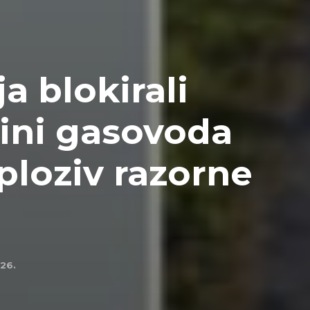
ja blokirali
zini gasovoda
loziv razorne
026.