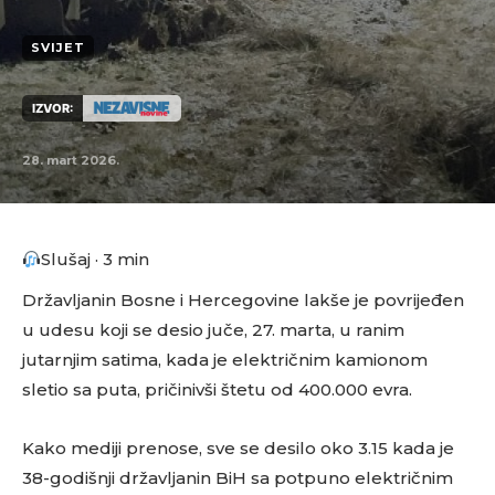
SVIJET
IZVOR:
28. mart 2026.
Slušaj · 3 min
Državljanin Bosne i Hercegovine lakše je povrijeđen
u udesu koji se desio juče, 27. marta, u ranim
jutarnjim satima, kada je električnim kamionom
sletio sa puta, pričinivši štetu od 400.000 evra.
Kako mediji prenose, sve se desilo oko 3.15 kada je
38-godišnji državljanin BiH sa potpuno električnim