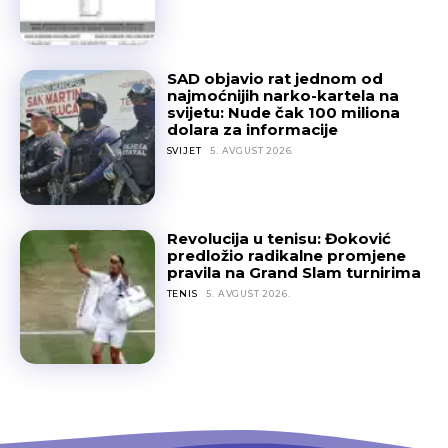
SAD objavio rat jednom od
najmoćnijih narko-kartela na
svijetu: Nude čak 100 miliona
dolara za informacije
SVIJET
5. AVGUST 2026.
Revolucija u tenisu: Đoković
predložio radikalne promjene
pravila na Grand Slam turnirima
TENIS
5. AVGUST 2026.