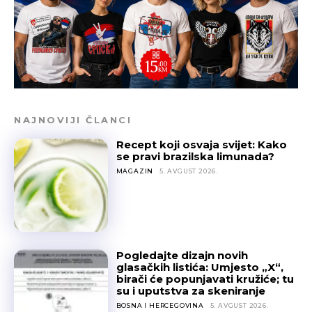
NAJNOVIJI ČLANCI
Recept koji osvaja svijet: Kako
se pravi brazilska limunada?
MAGAZIN
5. AVGUST 2026.
Pogledajte dizajn novih
glasačkih listića: Umjesto „X“,
birači će popunjavati kružiće; tu
su i uputstva za skeniranje
BOSNA I HERCEGOVINA
5. AVGUST 2026.