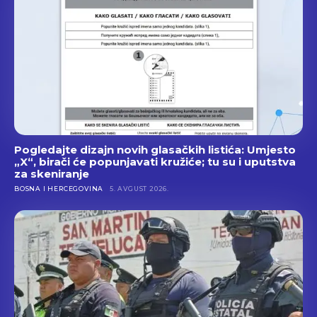
Pogledajte dizajn novih glasačkih listića: Umjesto
„X“, birači će popunjavati kružiće; tu su i uputstva
za skeniranje
BOSNA I HERCEGOVINA
5. AVGUST 2026.