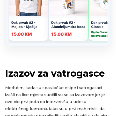
Izazov za vatrogasce
Međutim, kada su spasilačke ekipe i vatrogasaci
izašli na lice mjesta suočili su se sa izazovom jer je
ovo bio prvi puta da intervenišu u udesu
električnog kamiona. Iako su u prvi mah mislili da
odmah moraju obezbijediti vozilo, shvatili su da nisu