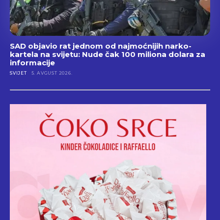
SAD objavio rat jednom od najmoćnijih narko-
kartela na svijetu: Nude čak 100 miliona dolara za
informacije
SVIJET
5. AVGUST 2026.