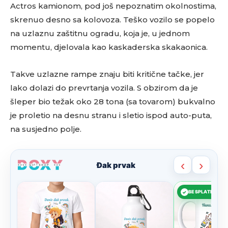
Actros kamionom, pod još nepoznatim okolnostima,
skrenuo desno sa kolovoza. Teško vozilo se popelo
na uzlaznu zaštitnu ogradu, koja je, u jednom
momentu, djelovala kao kaskaderska skakaonica.
Takve uzlazne rampe znaju biti kritične tačke, jer
lako dolazi do prevrtanja vozila. S obzirom da je
šleper bio težak oko 28 tona (sa tovarom) bukvalno
je proletio na desnu stranu i sletio ispod auto-puta,
na susjedno polje.