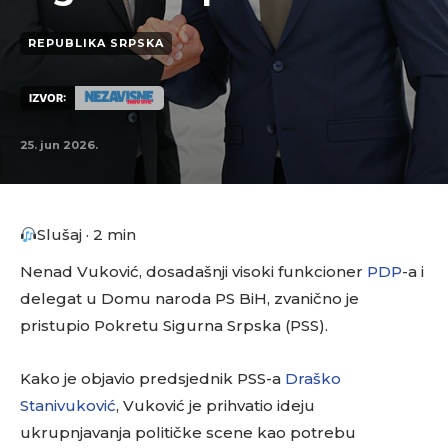
REPUBLIKA SRPSKA
IZVOR:
25. jun 2026.
Slušaj · 2 min
Nenad Vuković, dosadašnji visoki funkcioner
PDP
-a i
delegat u Domu naroda PS BiH, zvanično je
pristupio Pokretu Sigurna Srpska (PSS).
Kako je objavio predsjednik PSS-a
Draško
Stanivuković
, Vuković je prihvatio ideju
ukrupnjavanja političke scene kao potrebu