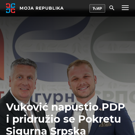
MOJA REPUBLIKA
Vuković napustio PDP
i pridružio se Pokretu
Sigurna Srpska