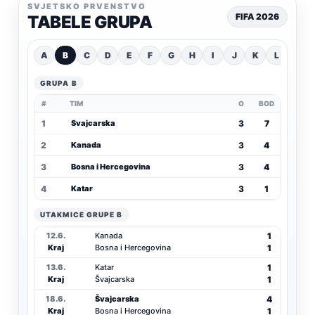
SVJETSKO PRVENSTVO
FIFA 2026
TABELE GRUPA
A
B
C
D
E
F
G
H
I
J
K
L
GRUPA B
#
TIM
O
BOD
1
3
7
Švajcarska
2
3
4
Kanada
3
3
4
Bosna i Hercegovina
4
3
1
Katar
UTAKMICE GRUPE B
1
12.6.
Kanada
1
Kraj
Bosna i Hercegovina
1
13.6.
Katar
1
Kraj
Švajcarska
4
18.6.
Švajcarska
1
Kraj
Bosna i Hercegovina