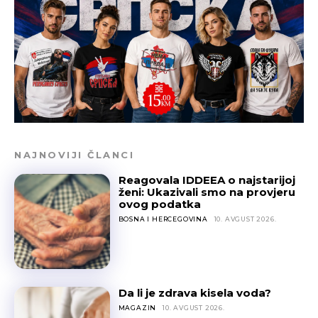
NAJNOVIJI ČLANCI
Reagovala IDDEEA o najstarijoj
ženi: Ukazivali smo na provjeru
ovog podatka
BOSNA I HERCEGOVINA
10. AVGUST 2026.
Da li je zdrava kisela voda?
MAGAZIN
10. AVGUST 2026.