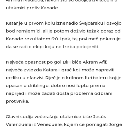
utakmici protiv Kanade.
Katar je u prvom kolu iznenadio Švajcarsku i osvojio
bod remijem 1:1, ali je potom doživio težak poraz od
Kanade rezultatom 6:0. Ipak, taj prvi meč pokazuje
da se radi o ekipi koju ne treba potcijeniti.
Najveća opasnost po gol BiH biće Akram Afif,
najveća zvijezda Katara i igrač koji može napraviti
razliku u ofanzivi. Riječ je o krilnom fudbaleru koji je
opasan u driblingu, dobro nosi loptu prema
naprijed i može zadati dosta problema odbrani
protivnika.
Glavni sudija večerašnje utakmice biće Jesús
Valenzuela iz Venecuele, kojem će pomagati Jorge