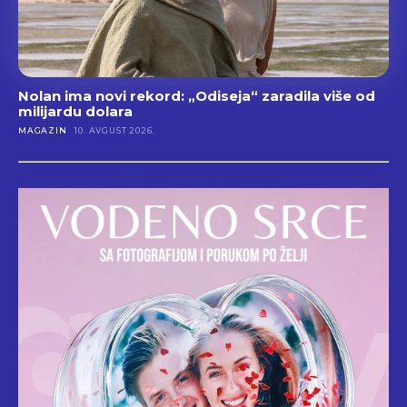
Nolan ima novi rekord: „Odiseja“ zaradila više od
milijardu dolara
MAGAZIN
10. AVGUST 2026.