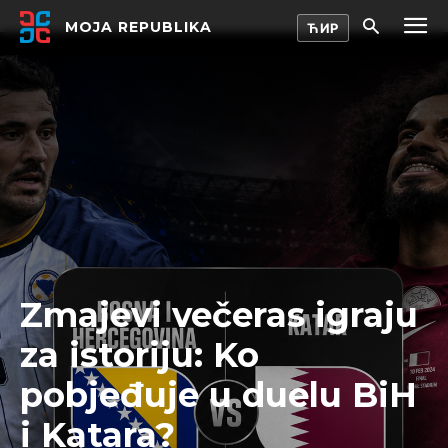
MOJA REPUBLIKA
Zmajevi večeras igraju
za istoriju: Ko
pobjeđuje u duelu BiH
i Katara?