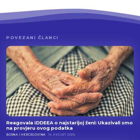
POVEZANI ČLANCI
Reagovala IDDEEA o najstarijoj ženi: Ukazivali smo
na provjeru ovog podatka
BOSNA I HERCEGOVINA
10. AVGUST 2026.