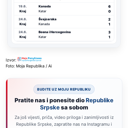
6
19.6.
Kanada
0
Kraj
Katar
2
24.6.
Švajcarska
1
Kraj
Kanada
3
24.6.
Bosna i Hercegovina
1
Kraj
Katar
Izvor:
Foto: Moja Republika / Ai
BUDITE UZ MOJU REPUBLIKU
Pratite nas i ponesite dio
Republike
Srpske
sa sobom
Za još vijesti, priča, video priloga i zanimljivosti iz
Republike Srpske, zapratite nas na Instagramu i