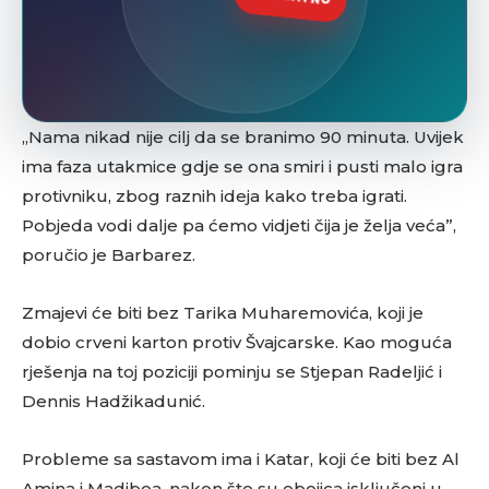
„Nama nikad nije cilj da se branimo 90 minuta. Uvijek
ima faza utakmice gdje se ona smiri i pusti malo igra
protivniku, zbog raznih ideja kako treba igrati.
Pobjeda vodi dalje pa ćemo vidjeti čija je želja veća”,
poručio je Barbarez.
Zmajevi će biti bez Tarika Muharemovića, koji je
dobio crveni karton protiv Švajcarske. Kao moguća
rješenja na toj poziciji pominju se Stjepan Radeljić i
Dennis Hadžikadunić.
Probleme sa sastavom ima i Katar, koji će biti bez Al
Amina i Madiboa, nakon što su obojica isključeni u