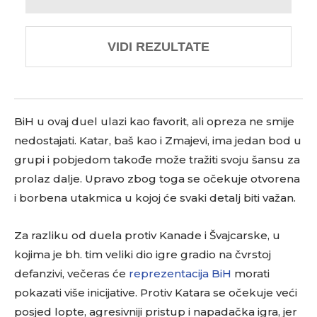
VIDI REZULTATE
BiH u ovaj duel ulazi kao favorit, ali opreza ne smije
nedostajati. Katar, baš kao i Zmajevi, ima jedan bod u
grupi i pobjedom takođe može tražiti svoju šansu za
prolaz dalje. Upravo zbog toga se očekuje otvorena
i borbena utakmica u kojoj će svaki detalj biti važan.
Za razliku od duela protiv Kanade i Švajcarske, u
kojima je bh. tim veliki dio igre gradio na čvrstoj
defanzivi, večeras će
reprezentacija BiH
morati
pokazati više inicijative. Protiv Katara se očekuje veći
posjed lopte, agresivniji pristup i napadačka igra, jer