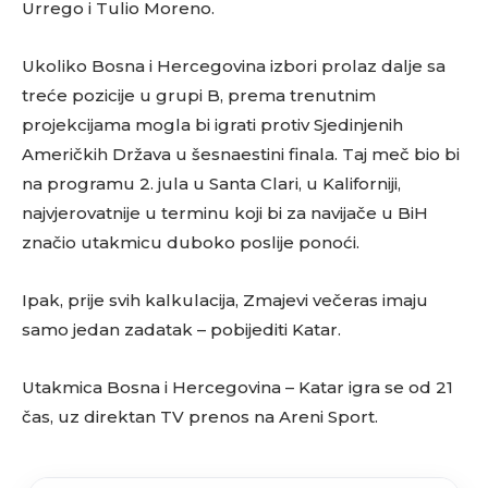
Urrego i Tulio Moreno.
Ukoliko Bosna i Hercegovina izbori prolaz dalje sa
treće pozicije u grupi B, prema trenutnim
projekcijama mogla bi igrati protiv Sjedinjenih
Američkih Država u šesnaestini finala. Taj meč bio bi
na programu 2. jula u Santa Clari, u Kaliforniji,
najvjerovatnije u terminu koji bi za navijače u BiH
značio utakmicu duboko poslije ponoći.
Ipak, prije svih kalkulacija, Zmajevi večeras imaju
samo jedan zadatak – pobijediti Katar.
Utakmica Bosna i Hercegovina – Katar igra se od 21
čas, uz direktan TV prenos na Areni Sport.