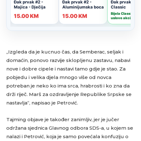
„Izgleda da je kucnuo čas, da Semberac, seljak i
domaćin, ponovo razvije sklopljenu zastavu, nabavi
nove i dobre cipele i nastavi tamo gd‌je je stao. Za
pobjedu i velika d‌jela mnogo više od novca
potreban je neko ko ima srca, hrabrosti i ko zna da
drži riječ. Marš za ozdravljenje Republike Srpske se
nastavlja“, napisao je Petrović.
Tajming objave je također zanimljiv, jer je jučer
održana sjednica Glavnog odbora SDS-a, u kojem se
nalazi i Petrović, koja je samo povećala konfuziju o