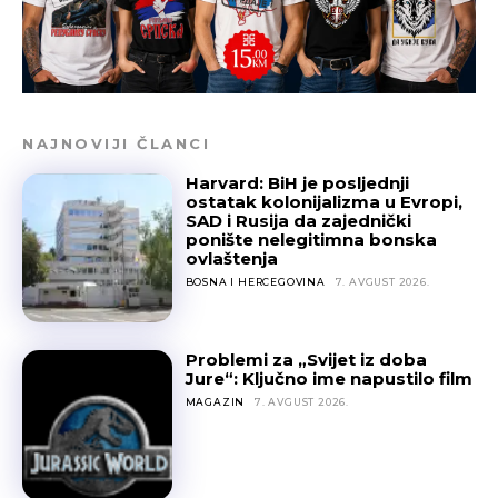
NAJNOVIJI ČLANCI
Harvard: BiH je posljednji
ostatak kolonijalizma u Evropi,
SAD i Rusija da zajednički
ponište nelegitimna bonska
ovlaštenja
BOSNA I HERCEGOVINA
7. AVGUST 2026.
Problemi za „Svijet iz doba
Jure“: Ključno ime napustilo film
MAGAZIN
7. AVGUST 2026.