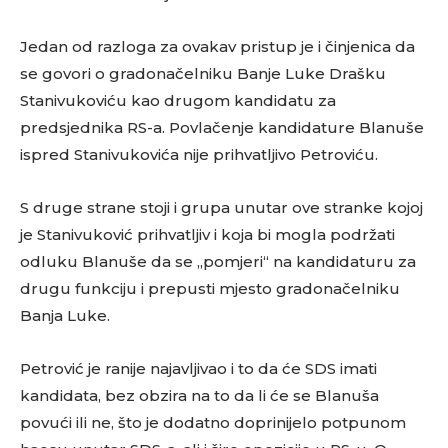
Jedan od razloga za ovakav pristup je i činjenica da
se govori o gradonačelniku Banje Luke Drašku
Stanivukoviću kao drugom kandidatu za
predsjednika RS-a. Povlačenje kandidature Blanuše
ispred Stanivukovića nije prihvatljivo Petroviću.
S druge strane stoji i grupa unutar ove stranke kojoj
je Stanivuković prihvatljiv i koja bi mogla podržati
odluku Blanuše da se „pomjeri“ na kandidaturu za
drugu funkciju i prepusti mjesto gradonačelniku
Banja Luke.
Petrović je ranije najavljivao i to da će SDS imati
kandidata, bez obzira na to da li će se Blanuša
povući ili ne, što je dodatno doprinijelo potpunom