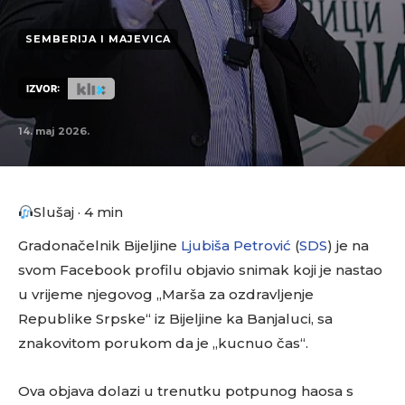
SEMBERIJA I MAJEVICA
IZVOR:
14. maj 2026.
Slušaj · 4 min
Gradonačelnik Bijeljine
Ljubiša Petrović
(
SDS
) je na
svom Facebook profilu objavio snimak koji je nastao
u vrijeme njegovog „Marša za ozdravljenje
Republike Srpske“ iz Bijeljine ka Banjaluci, sa
znakovitom porukom da je „kucnuo čas“.
Ova objava dolazi u trenutku potpunog haosa s