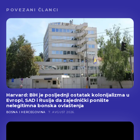
POVEZANI ČLANCI
Harvard: BiH je posljednji ostatak kolonijalizma u
Evropi, SAD i Rusija da zajednički ponište
nelegitimna bonska ovlaštenja
BOSNA I HERCEGOVINA
7. AVGUST 2026.