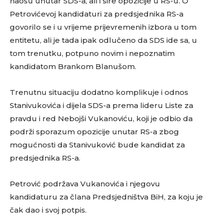
haosu unutar SDS-a, ali i šire opozicije u RS-u. O
Petrovićevoj kandidaturi za predsjednika RS-a
govorilo se i u vrijeme prijevremenih izbora u tom
entitetu, ali je tada ipak odlučeno da SDS ide sa, u
tom trenutku, potpuno novim i nepoznatim
kandidatom Brankom Blanušom.
Trenutnu situaciju dodatno komplikuje i odnos
Stanivukovića i dijela SDS-a prema lideru Liste za
pravdu i red Nebojši Vukanoviću, koji je odbio da
podrži sporazum opozicije unutar RS-a zbog
mogućnosti da Stanivuković bude kandidat za
predsjednika RS-a.
Petrović podržava Vukanovića i njegovu
kandidaturu za člana Predsjedništva BiH, za koju je
čak dao i svoj potpis.