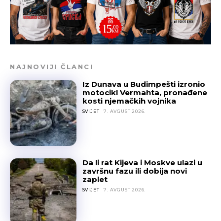
NAJNOVIJI ČLANCI
Iz Dunava u Budimpešti izronio
motocikl Vermahta, pronađene
kosti njemačkih vojnika
SVIJET
7. AVGUST 2026.
Da li rat Kijeva i Moskve ulazi u
završnu fazu ili dobija novi
zaplet
SVIJET
7. AVGUST 2026.