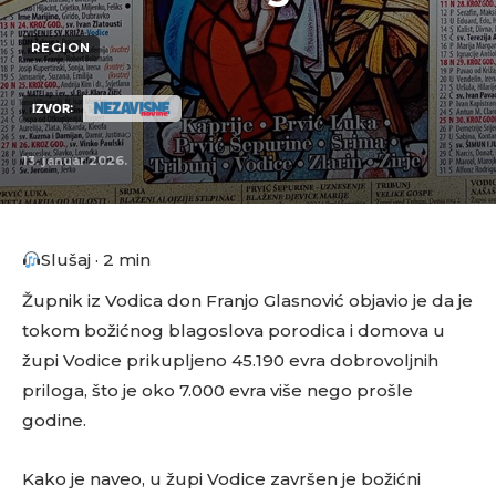
REGION
IZVOR:
13. januar 2026.
Slušaj · 2 min
Župnik iz Vodica don Franjo Glasnović objavio je da je
tokom božićnog blagoslova porodica i domova u
župi Vodice prikupljeno 45.190 evra dobrovoljnih
priloga, što je oko 7.000 evra više nego prošle
godine.
Kako je naveo, u župi Vodice završen je božićni