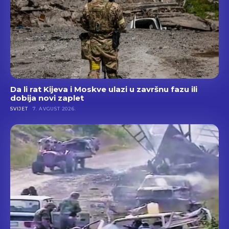
Da li rat Kijeva i Moskve ulazi u završnu fazu ili
dobija novi zaplet
SVIJET
7. AVGUST 2026.