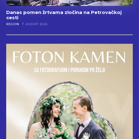
Danas pomen žrtvama zločina na Petrovačkoj
cesti
REGION
7. AVGUST 2026.