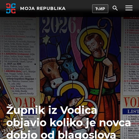
MOJA REPUBLIKA
Župnik iz Vodica
objavio koliko je novca
dobio od blagoslova