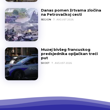
Danas pomen žrtvama zločina
na Petrovačkoj cesti
REGION
7. AVGUST 2026.
Muzej bivšeg francuskog
predsjednika opljačkan treći
put
SVIJET
7. AVGUST 2026.