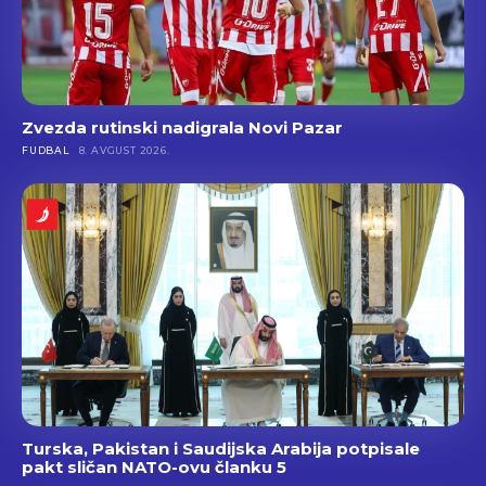
Zvezda rutinski nadigrala Novi Pazar
FUDBAL
8. AVGUST 2026.
Turska, Pakistan i Saudijska Arabija potpisale
pakt sličan NATO-ovu članku 5