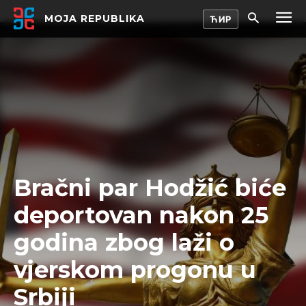
MOJA REPUBLIKA
Bračni par Hodžić biće
deportovan nakon 25
godina zbog laži o
vjerskom progonu u
Srbiji