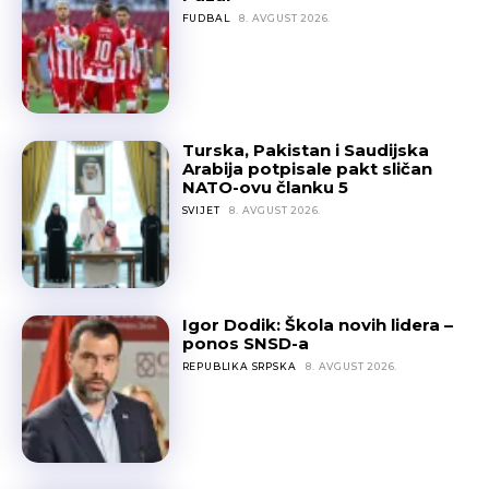
FUDBAL
8. AVGUST 2026.
Turska, Pakistan i Saudijska
Arabija potpisale pakt sličan
NATO-ovu članku 5
SVIJET
8. AVGUST 2026.
Igor Dodik: Škola novih lidera –
ponos SNSD-a
REPUBLIKA SRPSKA
8. AVGUST 2026.