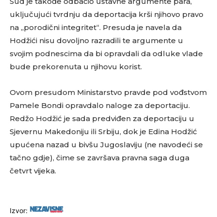
Sud je takođe odbacio ustavne argumente para,
uključujući tvrdnju da deportacija krši njihovo pravo
na „porodični integritet“. Presuda je navela da
Hodžići nisu dovoljno razradili te argumente u
svojim podnescima da bi opravdali da odluke vlade
bude prekorenuta u njihovu korist.
Ovom presudom Ministarstvo pravde pod vođstvom
Pamele Bondi opravdalo naloge za deportaciju.
Redžo Hodžić je sada predviđen za deportaciju u
Sjevernu Makedoniju ili Srbiju, dok je Edina Hodžić
upućena nazad u bivšu Jugoslaviju (ne navodeći se
tačno gdje), čime se završava pravna saga duga
četvrt vijeka.
Izvor: