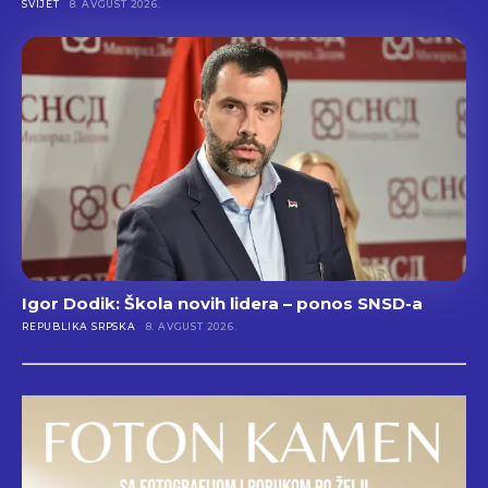
SVIJET
8. AVGUST 2026.
Igor Dodik: Škola novih lidera – ponos SNSD-a
REPUBLIKA SRPSKA
8. AVGUST 2026.