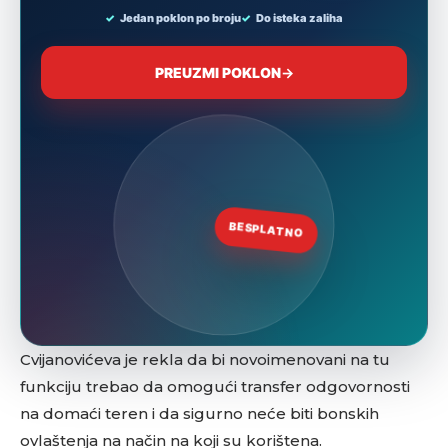
Cvijanovićeva je rekla da bi novoimenovani na tu
funkciju trebao da omogući transfer odgovornosti
na domaći teren i da sigurno neće biti bonskih
ovlaštenja na način na koji su korištena.