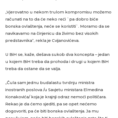
„Vjerovatno u nekom trulom kompromisu možemo
računati na to da će neko reći `pa dobro biće
bonska ovlaštenja, neće se koristiti`. Moramo da se
navikavamo na činjenicu da živimo bez visokih
predstavnika“, rekla je Cvijanovićeva.
U BiH se, kaže, dešava sukob dva koncepta – jedan
u kojem BiH treba da prohoda i drugi u kojem BiH
treba da ostane da se valja.
„Čula sam jednu budalastu tvrdnju ministra
inostranih poslova /u Savjetu ministara Elmedina
Konakovića/ koja je krajnji odraz nemoći političara.
Rekao je da ćemo sjediti, pa se opet nećemo
dogovoriti, pa će biti bonska ovlaštenja. Ja mu