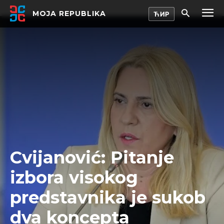
MOJA REPUBLIKA
Cvijanović: Pitanje
izbora visokog
predstavnika je sukob
dva koncepta