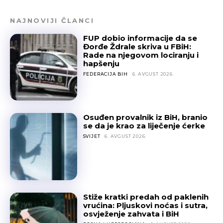
NAJNOVIJI ČLANCI
FUP dobio informacije da se
Đorđe Ždrale skriva u FBiH:
Rade na njegovom lociranju i
hapšenju
FEDERACIJA BIH
6. AVGUST 2026.
Osuđen provalnik iz BiH, branio
se da je krao za liječenje ćerke
SVIJET
6. AVGUST 2026.
Stiže kratki predah od paklenih
vrućina: Pljuskovi noćas i sutra,
osvježenje zahvata i BiH