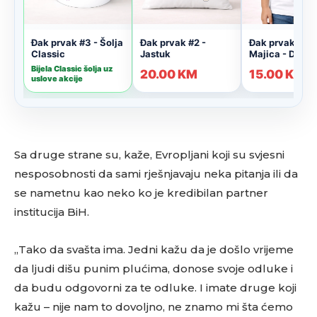
Sa druge strane su, kaže, Evropljani koji su svjesni
nesposobnosti da sami rješnjavaju neka pitanja ili da
se nametnu kao neko ko je kredibilan partner
institucija BiH.
„Tako da svašta ima. Jedni kažu da je došlo vrijeme
da ljudi dišu punim plućima, donose svoje odluke i
da budu odgovorni za te odluke. I imate druge koji
kažu – nije nam to dovoljno, ne znamo mi šta ćemo