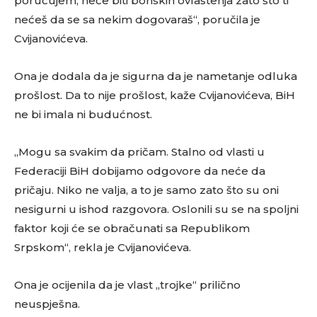
poručujem, neće biti bonskih ovlaštenja zato što ti
nećeš da se sa nekim dogovaraš“, poručila je
Cvijanovićeva.
Ona je dodala da je sigurna da je nametanje odluka
prošlost. Da to nije prošlost, kaže Cvijanovićeva, BiH
ne bi imala ni budućnost.
„Mogu sa svakim da pričam. Stalno od vlasti u
Federaciji BiH dobijamo odgovore da neće da
pričaju. Niko ne valja, a to je samo zato što su oni
nesigurni u ishod razgovora. Oslonili su se na spoljni
faktor koji će se obračunati sa Republikom
Srpskom“, rekla je Cvijanovićeva.
Ona je ocijenila da je vlast „trojke“ prilično
neuspješna.