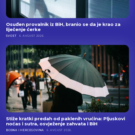
Osuđen provalnik iz BiH, branio se da je krao za
liječenje ćerke
SVIJET
6. AVGUST 2026.
Stiže kratki predah od paklenih vrućina: Pljuskovi
noćas i sutra, osvježenje zahvata i BiH
BOSNA I HERCEGOVINA
6. AVGUST 2026.