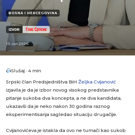
BOSNA I HERCEGOVINA
IZVOR:
10. jun 2026.
Slušaj · 4 min
Srpski član Predsjedništva BiH
Željka Cvijanović
izjavila je da je izbor novog visokog predstavnika
pitanje sukoba dva koncepta, a ne dva kandidata,
ukazavši da je neko nakon 30 godina raznog
eksperimentisanja sagledao situaciju drugačije.
Cvijanovićeva je istakla da ovo ne tumači kao sukob