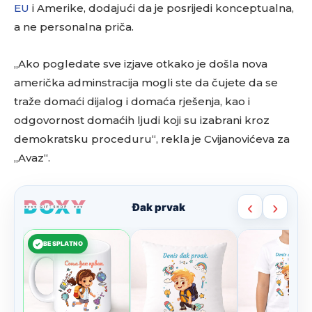
EU
i Amerike, dodajući da je posrijedi konceptualna,
a ne personalna priča.
„Ako pogledate sve izjave otkako je došla nova
američka adminstracija mogli ste da čujete da se
traže domaći dijalog i domaća rješenja, kao i
odgovornost domaćih ljudi koji su izabrani kroz
demokratsku proceduru“, rekla je Cvijanovićeva za
„Avaz“.