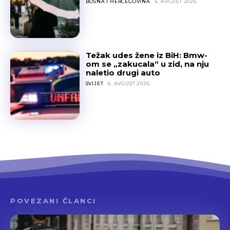
BOSNA I HERCEGOVINA
6. AVGUST 2026.
Težak udes žene iz BiH: Bmw-
om se „zakucala“ u zid, na nju
naletio drugi auto
SVIJET
6. AVGUST 2026.
POVEZANI ČLANCI