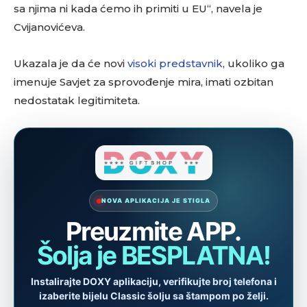
sa njima ni kada ćemo ih primiti u EU“, navela je
Cvijanovićeva.
Ukazala je da će novi
visoki predstavnik
, ukoliko ga
imenuje Savjet za sprovođenje mira, imati ozbitan
nedostatak legitimiteta.