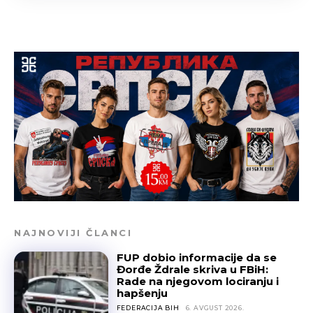
NAJNOVIJI ČLANCI
FUP dobio informacije da se
Đorđe Ždrale skriva u FBiH:
Rade na njegovom lociranju i
hapšenju
FEDERACIJA BIH
6. AVGUST 2026.