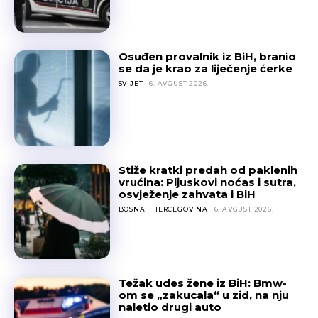
Osuđen provalnik iz BiH, branio
se da je krao za liječenje ćerke
SVIJET
6. AVGUST 2026.
Stiže kratki predah od paklenih
vrućina: Pljuskovi noćas i sutra,
osvježenje zahvata i BiH
BOSNA I HERCEGOVINA
6. AVGUST 2026.
Težak udes žene iz BiH: Bmw-
om se „zakucala“ u zid, na nju
naletio drugi auto