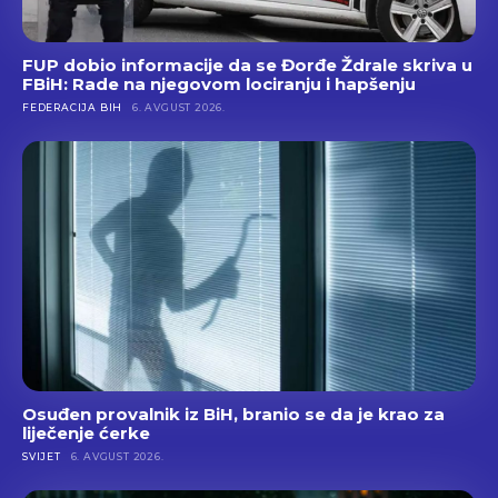
FUP dobio informacije da se Đorđe Ždrale skriva u
FBiH: Rade na njegovom lociranju i hapšenju
FEDERACIJA BIH
6. AVGUST 2026.
Osuđen provalnik iz BiH, branio se da je krao za
liječenje ćerke
SVIJET
6. AVGUST 2026.