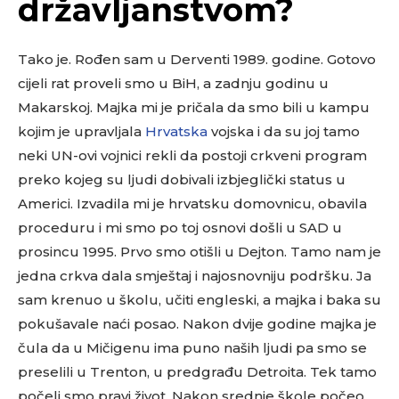
državljanstvom?
Tako je. Rođen sam u Derventi 1989. godine. Gotovo
cijeli rat proveli smo u BiH, a zadnju godinu u
Makarskoj. Majka mi je pričala da smo bili u kampu
kojim je upravljala
Hrvatska
vojska i da su joj tamo
neki UN-ovi vojnici rekli da postoji crkveni program
preko kojeg su ljudi dobivali izbjeglički status u
Americi. Izvadila mi je hrvatsku domovnicu, obavila
proceduru i mi smo po toj osnovi došli u SAD u
prosincu 1995. Prvo smo otišli u Dejton. Tamo nam je
jedna crkva dala smještaj i najosnovniju podršku. Ja
sam krenuo u školu, učiti engleski, a majka i baka su
pokušavale naći posao. Nakon dvije godine majka je
čula da u Mičigenu ima puno naših ljudi pa smo se
preselili u Trenton, u predgrađu Detroita. Tek tamo
počeli smo pravi život. Nakon srednje škole počeo