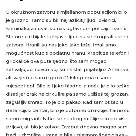
U okružnom zatvoru s miješanom populacijom bilo
je grozno. Tamo su bili najrazličitiji ljudi, ovisnici,
kriminalci, a čuvali su nas uglavnom policajci i šerifi.
Stalno su izbijale tučnjave, ljudi su se drogirali usred
zatvora. Hranili su nas jako, jako loše. Imali smo
mogućnost kupiti dodatnu hranu, kredit za telefon i
grickalice dva puta tjedno, što sam mogao
zahvaljujući novcu koji su mi slali prijatelji iz Amerike,
ali svejedno sam izgubio 11 kilograma u samo
mjesec i pol. Bilo je i jako hladno, a noću je bilo teško
disati jer zrak ne cirkulira pa samo udišeš taj grozan,
zagušljiv smrad. To je bio pakao. Kad sam otišao u
detencijski centar, bilo je potpuno drukčije. Tamo su
samo imigranti. Nitko se ne drogira. Nije bilo previše
prljavo, ali bio je zatvor. Dvaput dnevno mogao sam
izaći u dvorište. Hrana je bila uglavnom španjolska –