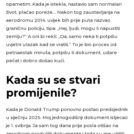
opametim. Kada je istekla, nastavio sam normalan
život, plaćao poreze… Nakon tog zaustavljanja na
aerodromu 2014. uvijek bih prije puta nazvao
graničnu policiju, tipa: „Hej, ljudi, mogu li napustiti
zemlju?“ A oni bi rekli: „Da, samo neka ti potpišu
uvjetni ulazak kad se vratiš.“ To je bio proces od
petnaestak minuta, potpišu ti dokument, udare
pečat i dobro došao kući.
Kada su se stvari
promijenile?
Kada je Donald Trump ponovno postao predsjednik
u siječnju 2025. Moj jednogodišnji dokument istjecao
je 1. svibnja. Ja sam tog dana prije posla otišao na
aerodrom produljiti dokumente i tada su me uhitili.