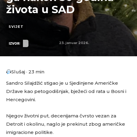
života u SAD
SVIJET
23. januar 2026.
IZVOR:
Slušaj · 23 min
Sandro Silajdžić stigao je u Sjedinjene Američke
Države kao petogodišnjak, bježeći od rata u Bosni i
Hercegovini.
Njegov životni put, decenijama čvrsto vezan za
Detroit i okolinu, naglo je prekinut zbog američke
imigracione politike.