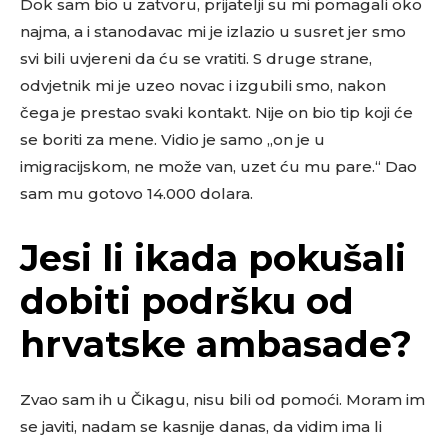
Dok sam bio u zatvoru, prijatelji su mi pomagali oko
najma, a i stanodavac mi je izlazio u susret jer smo
svi bili uvjereni da ću se vratiti. S druge strane,
odvjetnik mi je uzeo novac i izgubili smo, nakon
čega je prestao svaki kontakt. Nije on bio tip koji će
se boriti za mene. Vidio je samo „on je u
imigracijskom, ne može van, uzet ću mu pare.“ Dao
sam mu gotovo 14.000 dolara.
Jesi li ikada pokušali
dobiti podršku od
hrvatske ambasade?
Zvao sam ih u Čikagu, nisu bili od pomoći. Moram im
se javiti, nadam se kasnije danas, da vidim ima li