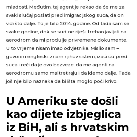
mladosti. Međutim, taj agent je rekao da će me za
svaki slučaj poslati pred imigracijskog suca, da on
vidi što dalje. To je bilo 2014. godine. Od tada sam se
svake godine, dok se sud ne riješi, trebao javljati na
aerodrom da mi produlje privremene dokumente.
U to vrijeme nisam imao odvjetnika. Mislio sam –
govorim engleski, znam njihov sistem, izaći ću pred
suca i reći da je ovo bezveze, da me agenti na
aerodromu samo maltretiraju i da idemo dalje. Tada
još nije bilo naznaka da bi išta moglo poći krivo.
U Ameriku ste došli
kao dijete izbjeglica
iz BiH, ali s hrvatskim