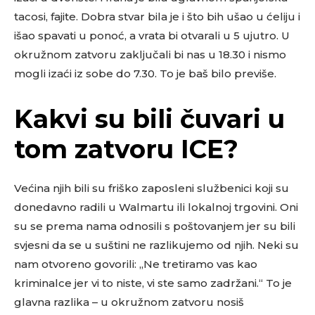
tacosi, fajite. Dobra stvar bila je i što bih ušao u ćeliju i
išao spavati u ponoć, a vrata bi otvarali u 5 ujutro. U
okružnom zatvoru zaključali bi nas u 18.30 i nismo
mogli izaći iz sobe do 7.30. To je baš bilo previše.
Kakvi su bili čuvari u
tom zatvoru ICE?
Većina njih bili su friško zaposleni službenici koji su
donedavno radili u Walmartu ili lokalnoj trgovini. Oni
su se prema nama odnosili s poštovanjem jer su bili
svjesni da se u suštini ne razlikujemo od njih. Neki su
nam otvoreno govorili: „Ne tretiramo vas kao
kriminalce jer vi to niste, vi ste samo zadržani.“ To je
glavna razlika – u okružnom zatvoru nosiš