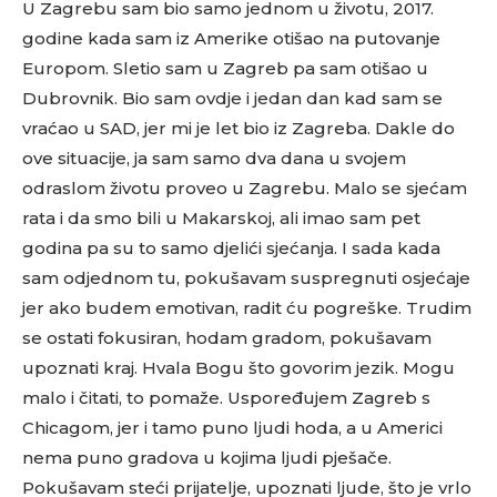
U Zagrebu sam bio samo jednom u životu, 2017.
godine kada sam iz Amerike otišao na putovanje
Europom. Sletio sam u Zagreb pa sam otišao u
Dubrovnik. Bio sam ovdje i jedan dan kad sam se
vraćao u SAD, jer mi je let bio iz Zagreba. Dakle do
ove situacije, ja sam samo dva dana u svojem
odraslom životu proveo u Zagrebu. Malo se sjećam
rata i da smo bili u Makarskoj, ali imao sam pet
godina pa su to samo djelići sjećanja. I sada kada
sam odjednom tu, pokušavam suspregnuti osjećaje
jer ako budem emotivan, radit ću pogreške. Trudim
se ostati fokusiran, hodam gradom, pokušavam
upoznati kraj. Hvala Bogu što govorim jezik. Mogu
malo i čitati, to pomaže. Uspoređujem Zagreb s
Chicagom, jer i tamo puno ljudi hoda, a u Americi
nema puno gradova u kojima ljudi pješače.
Pokušavam steći prijatelje, upoznati ljude, što je vrlo