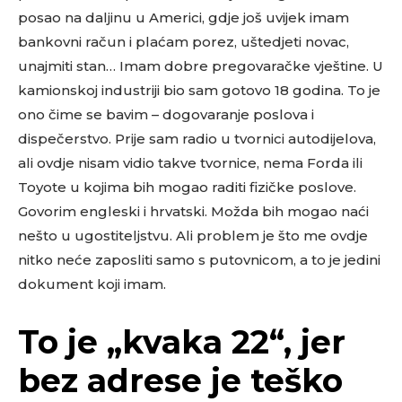
posao na daljinu u Americi, gdje još uvijek imam
bankovni račun i plaćam porez, uštedjeti novac,
unajmiti stan… Imam dobre pregovaračke vještine. U
kamionskoj industriji bio sam gotovo 18 godina. To je
ono čime se bavim – dogovaranje poslova i
dispečerstvo. Prije sam radio u tvornici autodijelova,
ali ovdje nisam vidio takve tvornice, nema Forda ili
Toyote u kojima bih mogao raditi fizičke poslove.
Govorim engleski i hrvatski. Možda bih mogao naći
nešto u ugostiteljstvu. Ali problem je što me ovdje
nitko neće zaposliti samo s putovnicom, a to je jedini
dokument koji imam.
To je „kvaka 22“, jer
bez adrese je teško