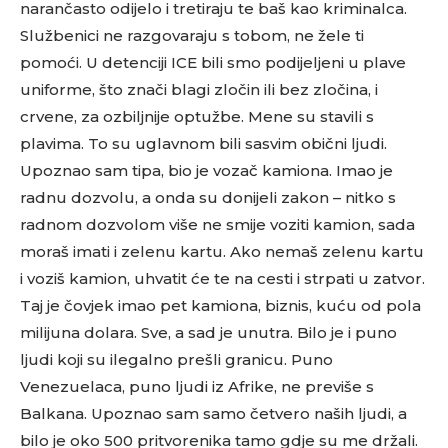
narančasto odijelo i tretiraju te baš kao kriminalca.
Službenici ne razgovaraju s tobom, ne žele ti
pomoći. U detenciji ICE bili smo podijeljeni u plave
uniforme, što znači blagi zločin ili bez zločina, i
crvene, za ozbiljnije optužbe. Mene su stavili s
plavima. To su uglavnom bili sasvim obični ljudi.
Upoznao sam tipa, bio je vozač kamiona. Imao je
radnu dozvolu, a onda su donijeli zakon – nitko s
radnom dozvolom više ne smije voziti kamion, sada
moraš imati i zelenu kartu. Ako nemaš zelenu kartu
i voziš kamion, uhvatit će te na cesti i strpati u zatvor.
Taj je čovjek imao pet kamiona, biznis, kuću od pola
milijuna dolara. Sve, a sad je unutra. Bilo je i puno
ljudi koji su ilegalno prešli granicu. Puno
Venezuelaca, puno ljudi iz Afrike, ne previše s
Balkana. Upoznao sam samo četvero naših ljudi, a
bilo je oko 500 pritvorenika tamo gdje su me držali.