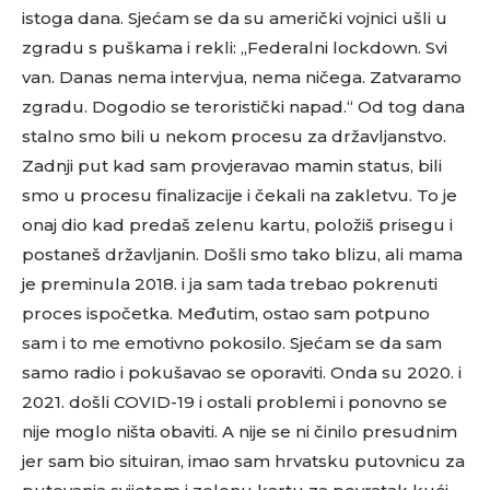
istoga dana. Sjećam se da su američki vojnici ušli u
zgradu s puškama i rekli: „Federalni lockdown. Svi
van. Danas nema intervjua, nema ničega. Zatvaramo
zgradu. Dogodio se teroristički napad.“ Od tog dana
stalno smo bili u nekom procesu za državljanstvo.
Zadnji put kad sam provjeravao mamin status, bili
smo u procesu finalizacije i čekali na zakletvu. To je
onaj dio kad predaš zelenu kartu, položiš prisegu i
postaneš državljanin. Došli smo tako blizu, ali mama
je preminula 2018. i ja sam tada trebao pokrenuti
proces ispočetka. Međutim, ostao sam potpuno
sam i to me emotivno pokosilo. Sjećam se da sam
samo radio i pokušavao se oporaviti. Onda su 2020. i
2021. došli COVID-19 i ostali problemi i ponovno se
nije moglo ništa obaviti. A nije se ni činilo presudnim
jer sam bio situiran, imao sam hrvatsku putovnicu za