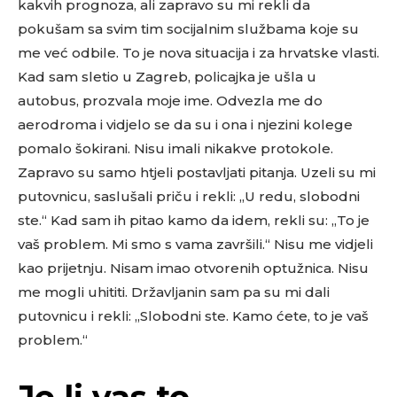
kakvih prognoza, ali zapravo su mi rekli da
pokušam sa svim tim socijalnim službama koje su
me već odbile. To je nova situacija i za hrvatske vlasti.
Kad sam sletio u Zagreb, policajka je ušla u
autobus, prozvala moje ime. Odvezla me do
aerodroma i vidjelo se da su i ona i njezini kolege
pomalo šokirani. Nisu imali nikakve protokole.
Zapravo su samo htjeli postavljati pitanja. Uzeli su mi
putovnicu, saslušali priču i rekli: „U redu, slobodni
ste.“ Kad sam ih pitao kamo da idem, rekli su: „To je
vaš problem. Mi smo s vama završili.“ Nisu me vidjeli
kao prijetnju. Nisam imao otvorenih optužnica. Nisu
me mogli uhititi. Državljanin sam pa su mi dali
putovnicu i rekli: „Slobodni ste. Kamo ćete, to je vaš
problem.“