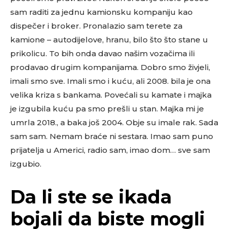
sam raditi za jednu kamionsku kompaniju kao
dispečer i broker. Pronalazio sam terete za
kamione – autodijelove, hranu, bilo što što stane u
prikolicu. To bih onda davao našim vozačima ili
prodavao drugim kompanijama. Dobro smo živjeli,
imali smo sve. Imali smo i kuću, ali 2008. bila je ona
velika kriza s bankama. Povećali su kamate i majka
je izgubila kuću pa smo prešli u stan. Majka mi je
umrla 2018., a baka još 2004. Obje su imale rak. Sada
sam sam. Nemam braće ni sestara. Imao sam puno
prijatelja u Americi, radio sam, imao dom… sve sam
izgubio.
Da li ste se ikada
bojali da biste mogli