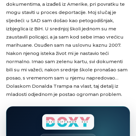
dokumentima, a izađeš iz Amerike, pri povratku te
mogu staviti u proces deportacije. Moj slučaj je
sljedeći: u SAD sam došao kao petogodišnjak,
izbjeglica iz BiH. U srednjoj školi jednom su me
zaustavili policajci, a ja sam kod sebe imao vrećicu
marihuane. Osuđen sam na uslovnu kaznu 2007.
Nakon njenog isteka život mi je nastavio teći
normalno. Imao sam zelenu kartu, svi dokumenti
bili su mi važeći, nakon srednje škole pronašao sam
posao, s vremenom sam u njemu napredovao…
Dolaskom Donalda Trampa na vlast, taj detalj iz
mladosti odjednom je postao ogroman problem.