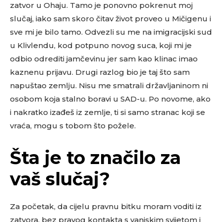
zatvor u Ohaju. Tamo je ponovno pokrenut moj
slučaj, iako sam skoro čitav život proveo u Mičigenu i
sve mi je bilo tamo. Odvezli su me na imigracijski sud
u Klivlendu, kod potpuno novog suca, koji mi je
odbio odrediti jamčevinu jer sam kao klinac imao
kaznenu prijavu. Drugi razlog bio je taj što sam
napuštao zemlju. Nisu me smatrali državljaninom ni
osobom koja stalno boravi u SAD-u. Po novome, ako
i nakratko izađeš iz zemlje, ti si samo stranac koji se
vraća, mogu s tobom što požele.
Šta je to značilo za
vaš slučaj?
Za početak, da cijelu pravnu bitku moram voditi iz
zatvora, bez pravog kontakta s vanjskim svijetom i