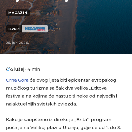
MAGAZIN
IZVOR:
25. jun 2026.
Slušaj · 4 min
Crna Gora
će ovog ljeta biti epicentar evropskog
muzičkog turizma sa čak dva velika „Exitova“
festivala na kojima će nastupiti neke od najvećih i
najaktuelnijih svjetskih zvijezda.
Kako je saopšteno iz direkcije „Exita“, program
počinje na Velikoj plaži u Ulcinju, gdje će od 1. do 3.