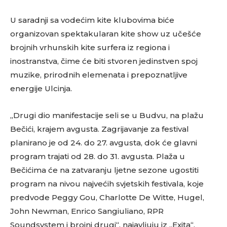
U saradnji sa vodećim kite klubovima biće
organizovan spektakularan kite show uz učešće
brojnih vrhunskih kite surfera iz regiona i
inostranstva, čime će biti stvoren jedinstven spoj
muzike, prirodnih elemenata i prepoznatljive
energije Ulcinja.
„Drugi dio manifestacije seli se u Budvu, na plažu
Bečići, krajem avgusta. Zagrijavanje za festival
planirano je od 24. do 27. avgusta, dok će glavni
program trajati od 28. do 31. avgusta. Plaža u
Bečićima će na zatvaranju ljetne sezone ugostiti
program na nivou najvećih svjetskih festivala, koje
predvode Peggy Gou, Charlotte De Witte, Hugel,
John Newman, Enrico Sangiuliano, RPR
Soundsystem i brojni drugi“, najavljuju iz „Exita“.