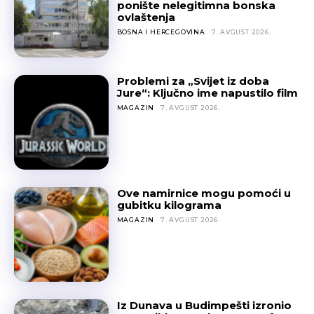
ponište nelegitimna bonska
ovlaštenja
BOSNA I HERCEGOVINA
7. AVGUST 2026.
Problemi za „Svijet iz doba
Jure“: Ključno ime napustilo film
MAGAZIN
7. AVGUST 2026.
Ove namirnice mogu pomoći u
gubitku kilograma
MAGAZIN
7. AVGUST 2026.
Iz Dunava u Budimpešti izronio