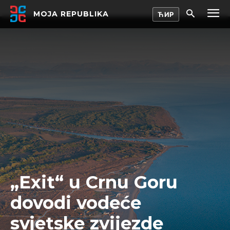
MOJA REPUBLIKA
„Exit“ u Crnu Goru
dovodi vodeće
svjetske zvijezde