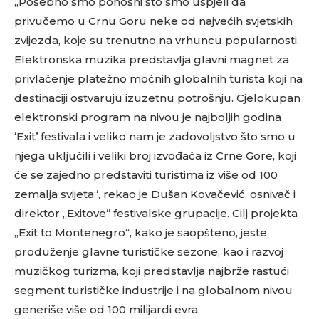
„Posebno smo ponosni što smo uspjeli da
privučemo u Crnu Goru neke od najvećih svjetskih
zvijezda, koje su trenutno na vrhuncu popularnosti.
Elektronska muzika predstavlja glavni magnet za
privlačenje platežno moćnih globalnih turista koji na
destinaciji ostvaruju izuzetnu potrošnju. Cjelokupan
elektronski program na nivou je najboljih godina
‘Exit’ festivala i veliko nam je zadovoljstvo što smo u
njega uključili i veliki broj izvođača iz Crne Gore, koji
će se zajedno predstaviti turistima iz više od 100
zemalja svijeta“, rekao je Dušan Kovačević, osnivač i
direktor „Exitove“ festivalske grupacije. Cilj projekta
„Exit to Montenegro“, kako je saopšteno, jeste
produženje glavne turističke sezone, kao i razvoj
muzičkog turizma, koji predstavlja najbrže rastući
segment turističke industrije i na globalnom nivou
generiše više od 100 milijardi evra.