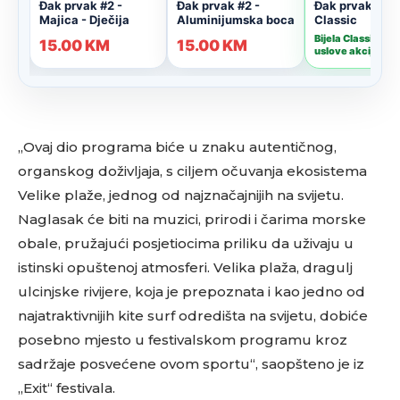
„Ovaj dio programa biće u znaku autentičnog,
organskog doživljaja, s ciljem očuvanja ekosistema
Velike plaže, jednog od najznačajnijih na svijetu.
Naglasak će biti na muzici, prirodi i čarima morske
obale, pružajući posjetiocima priliku da uživaju u
istinski opuštenoj atmosferi. Velika plaža, dragulj
ulcinjske rivijere, koja je prepoznata i kao jedno od
najatraktivnijih kite surf odredišta na svijetu, dobiće
posebno mjesto u festivalskom programu kroz
sadržaje posvećene ovom sportu“, saopšteno je iz
„Exit“ festivala.