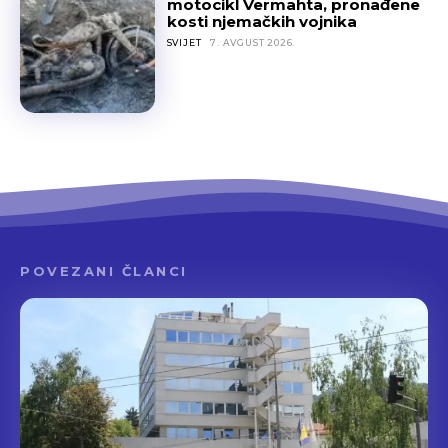
motocikl Vermahta, pronađene
kosti njemačkih vojnika
SVIJET
7. AVGUST 2026.
POVEZANI ČLANCI