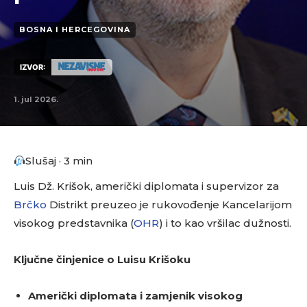
BOSNA I HERCEGOVINA
IZVOR:
1. jul 2026.
Slušaj · 3 min
Luis Dž. Krišok, američki diplomata i supervizor za
Brčko
Distrikt preuzeo je rukovođenje Kancelarijom
visokog predstavnika (
OHR
) i to kao vršilac dužnosti.
Ključne činjenice o Luisu Krišoku
Američki diplomata i zamjenik visokog