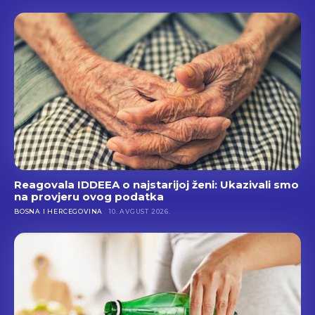
Reagovala IDDEEA o najstarijoj ženi: Ukazivali smo
na provjeru ovog podatka
BOSNA I HERCEGOVINA
10. AVGUST 2026.