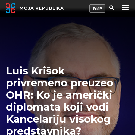
MOJA REPUBLIKA
Luis Krišok
privremeno preuzeo
OHR: Ko je američki
diplomata koji vodi
Kancelariju visokog
predstavnika?