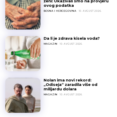
ženi: Ukazivali smo na provjeru
ovog podatka
BOSNA I HERCEGOVINA
10. AVGUST 2026.
Da li je zdrava kisela voda?
MAGAZIN
10. AVGUST 2026.
Nolan ima novi rekord:
„Odiseja“ zaradila više od
milijardu dolara
MAGAZIN
10. AVGUST 2026.