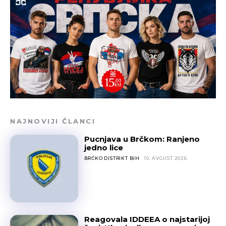
NAJNOVIJI ČLANCI
Pucnjava u Brčkom: Ranjeno
jedno lice
BRČKO DISTRIKT BIH
10. AVGUST 2026.
Reagovala IDDEEA o najstarijoj