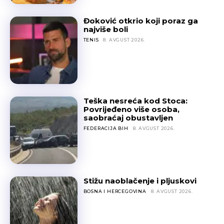
Đoković otkrio koji poraz ga
najviše boli
TENIS
8. AVGUST 2026.
Teška nesreća kod Stoca:
Povrijeđeno više osoba,
saobraćaj obustavljen
FEDERACIJA BIH
8. AVGUST 2026.
Stižu naoblačenje i pljuskovi
BOSNA I HERCEGOVINA
8. AVGUST 2026.