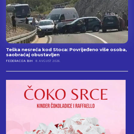
Teška nesreća kod Stoca: Povrijeđeno više osoba,
saobraćaj obustavljen
FEDERACIJA BIH
8. AVGUST 2026.