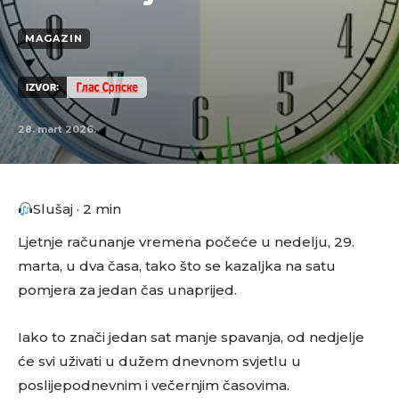
MAGAZIN
IZVOR:
28. mart 2026.
Slušaj · 2 min
Ljetnje računanje vremena počeće u nedelju, 29.
marta, u dva časa, tako što se kazaljka na satu
pomjera za jedan čas unaprijed.
Iako to znači jedan sat manje spavanja, od nedjelje
će svi uživati u dužem dnevnom svjetlu u
poslijepodnevnim i večernjim časovima.