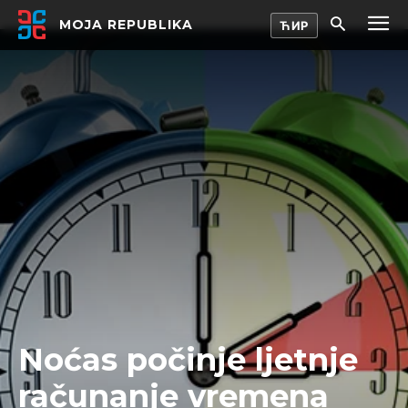
MOJA REPUBLIKA
Noćas počinje ljetnje
računanje vremena