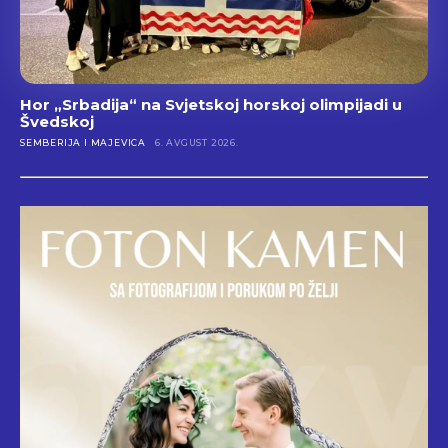
Hor „Srbadija“ na Svjetskoj horskoj olimpijadi u
Švedskoj
SEMBERIJA I MAJEVICA
6. AVGUST 2026.