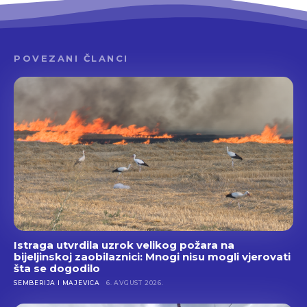
POVEZANI ČLANCI
Istraga utvrdila uzrok velikog požara na
bijeljinskoj zaobilaznici: Mnogi nisu mogli vjerovati
šta se dogodilo
SEMBERIJA I MAJEVICA
6. AVGUST 2026.