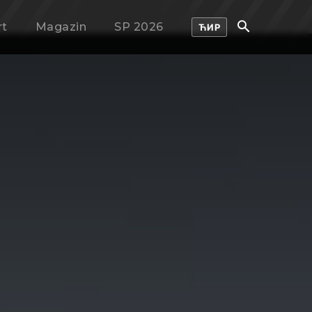
rt
Magazin
SP 2026