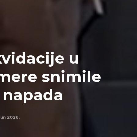
kvidacije u
mere snimile
e napada
 jun 2026.