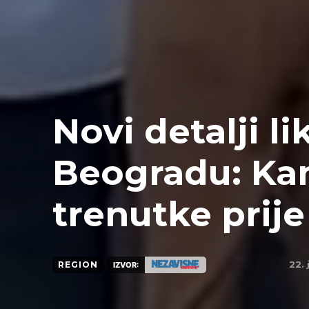
Novi detalji li
Beogradu: Ka
trenutke prij
22.
REGION
IZVOR: