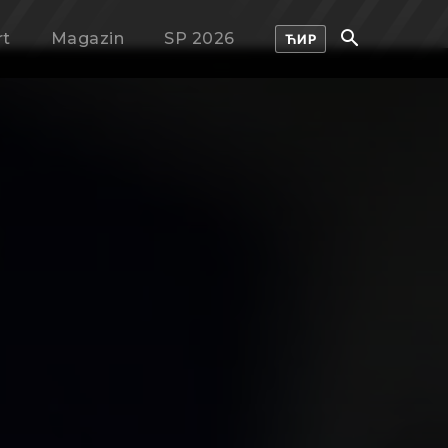
rt
Magazin
SP 2026