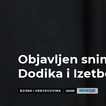
Objavljen sni
Dodika i Izet
BOSNA I HERCEGOVINA
IZVOR: