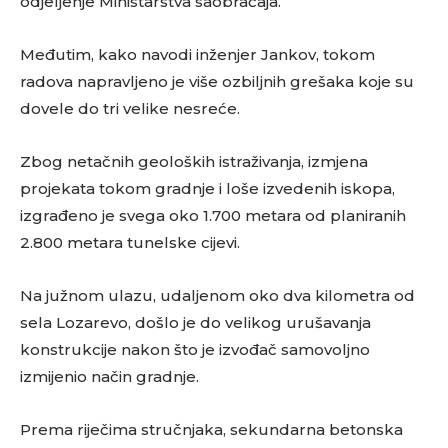
odjeljenje Ministarstva saobraćaja.
Međutim, kako navodi inženjer Jankov, tokom
radova napravljeno je više ozbiljnih grešaka koje su
dovele do tri velike nesreće.
Zbog netačnih geoloških istraživanja, izmjena
projekata tokom gradnje i loše izvedenih iskopa,
izgrađeno je svega oko 1.700 metara od planiranih
2.800 metara tunelske cijevi.
Na južnom ulazu, udaljenom oko dva kilometra od
sela Lozarevo, došlo je do velikog urušavanja
konstrukcije nakon što je izvođač samovoljno
izmijenio način gradnje.
Prema riječima stručnjaka, sekundarna betonska