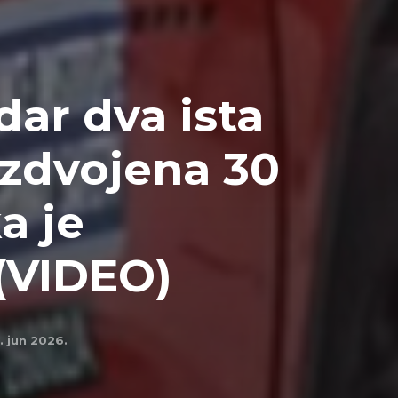
dar dva ista
azdvojena 30
a je
(VIDEO)
. jun 2026.