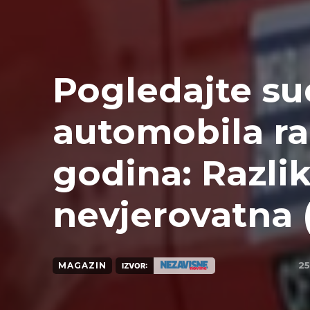
Pogledajte su
automobila r
godina: Razlik
nevjerovatna 
25
MAGAZIN
IZVOR: