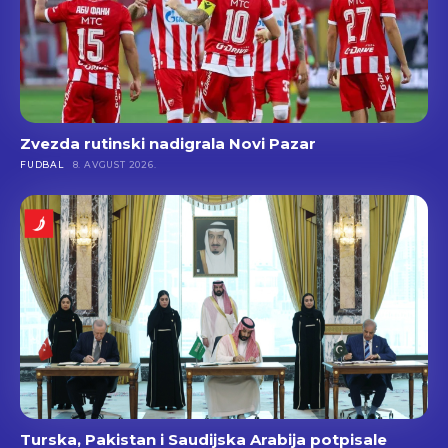
Zvezda rutinski nadigrala Novi Pazar
FUDBAL
8. AVGUST 2026.
Turska, Pakistan i Saudijska Arabija potpisale