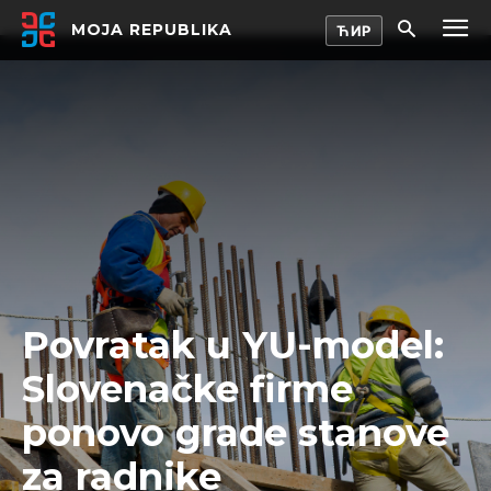
MOJA REPUBLIKA
Povratak u YU-model:
Slovenačke firme
ponovo grade stanove
za radnike