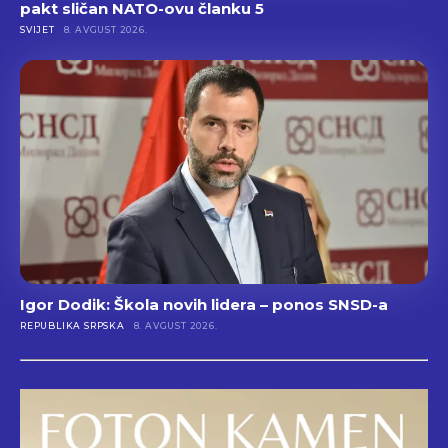
pakt sličan NATO-ovu članku 5
SVIJET
8. AVGUST 2026.
Igor Dodik: Škola novih lidera – ponos SNSD-a
REPUBLIKA SRPSKA
8. AVGUST 2026.