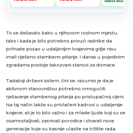
To se dešavalo kako u njihovom rodnom mjestu,
tako i kada je bilo potrebno privući radnike da
prihvate posao u udaljenijim krajevima gdje nisu
imali riješeno stambeno pitanje. I danas u pojedinim
zgradama postoje takozvani stanovi za domare.
Tadašnji državni sistem, čini se, razumio je da je
aktivnom stanovništvu potrebno omogućiti
rješavanje stambenog pitanja po pristupačnoj cijeni.
Na taj način lakše su privlačeni kadrovi u udaljenije
krajeve, ali je to bilo važno i za mlade ljude koji su se
osamostaljivali, zasnivali porodice i stvarali nove
generacije koje su kasnije ulazile na tržište rada.