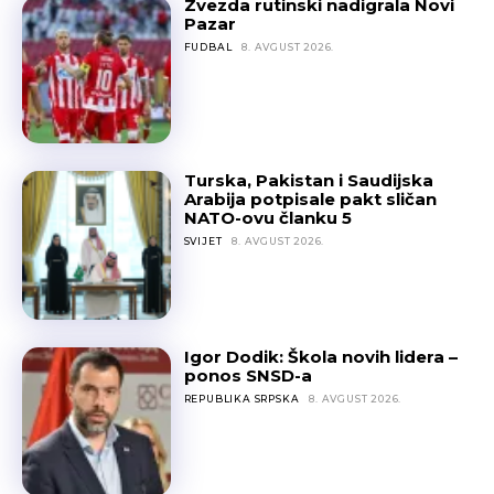
Zvezda rutinski nadigrala Novi
Pazar
FUDBAL
8. AVGUST 2026.
Turska, Pakistan i Saudijska
Arabija potpisale pakt sličan
NATO-ovu članku 5
SVIJET
8. AVGUST 2026.
Igor Dodik: Škola novih lidera –
ponos SNSD-a
REPUBLIKA SRPSKA
8. AVGUST 2026.