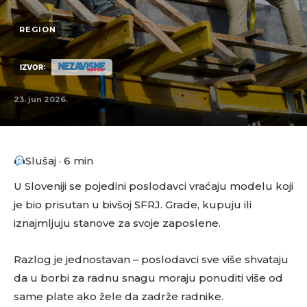
REGION
IZVOR:
23. jun 2026.
Slušaj · 6 min
U Sloveniji se pojedini poslodavci vraćaju modelu koji
je bio prisutan u bivšoj SFRJ. Grade, kupuju ili
iznajmljuju stanove za svoje zaposlene.
Razlog je jednostavan – poslodavci sve više shvataju
da u borbi za radnu snagu moraju ponuditi više od
same plate ako žele da zadrže radnike.