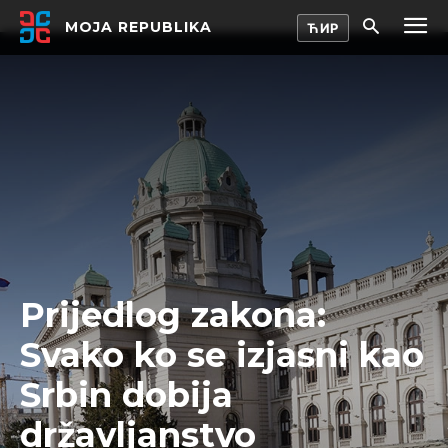
MOJA REPUBLIKA
Prijedlog zakona:
Svako ko se izjasni kao
Srbin dobija
državljanstvo