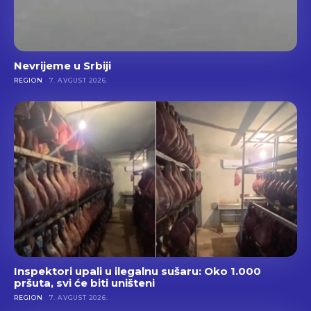
Nevrijeme u Srbiji
REGION
7. AVGUST 2026.
Inspektori upali u ilegalnu sušaru: Oko 1.000
pršuta, svi će biti uništeni
REGION
7. AVGUST 2026.