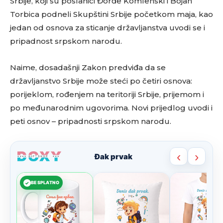
Srbije, koji su poslanici Đorđe Komlenski i Bojan
Torbica podneli Skupštini Srbije početkom maja, kao
jedan od osnova za sticanje državljanstva uvodi se i
pripadnost srpskom narodu.
Naime, dosadašnji Zakon predviđa da se
državljanstvo Srbije može steći po četiri osnova:
porijeklom, rođenjem na teritoriji Srbije, prijemom i
po međunarodnim ugovorima. Novi prijedlog uvodi i
peti osnov – pripadnosti srpskom narodu.