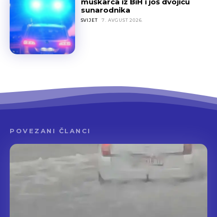
muškarca iz BiH i još dvojicu
sunarodnika
SVIJET
7. AVGUST 2026.
POVEZANI ČLANCI