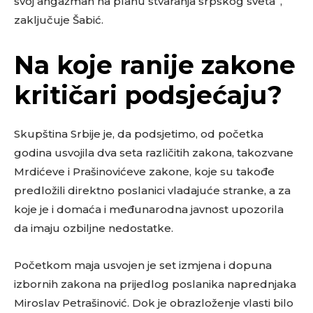
svoj angažman na planu stvaranja srpskog sveta”,
zaključuje Šabić.
Na koje ranije zakone
kritičari podsjećaju?
Skupština Srbije je, da podsjetimo, od početka
godina usvojila dva seta različitih zakona, takozvane
Mrdićeve i Prašinovićeve zakone, koje su takođe
predložili direktno poslanici vladajuće stranke, a za
koje je i domaća i međunarodna javnost upozorila
da imaju ozbiljne nedostatke.
Početkom maja usvojen je set izmjena i dopuna
izbornih zakona na prijedlog poslanika naprednjaka
Miroslav Petrašinović. Dok je obrazloženje vlasti bilo