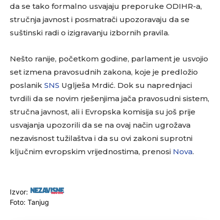
da se tako formalno usvajaju preporuke ODIHR-a,
stručnja javnost i posmatrači upozoravaju da se
suštinski radi o izigravanju izbornih pravila.
Nešto ranije, početkom godine, parlament je usvojio
set izmena pravosudnih zakona, koje je predložio
poslanik
SNS
Uglješa Mrdić. Dok su naprednjaci
tvrdili da se novim rješenjima jača pravosudni sistem,
stručna javnost, ali i Evropska komisija su još prije
usvajanja upozorili da se na ovaj način ugrožava
nezavisnost tužilaštva i da su ovi zakoni suprotni
ključnim evropskim vrijednostima, prenosi
Nova
.
Izvor:
Foto: Tanjug