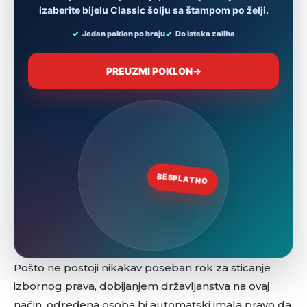
Pošto ne postoji nikakav poseban rok za sticanje
izbornog prava, dobijanjem državljanstva na ovaj
način, određena osoba bi automatski imala pravo da