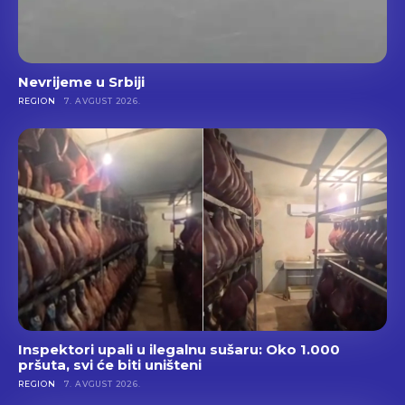
Nevrijeme u Srbiji
REGION
7. AVGUST 2026.
Inspektori upali u ilegalnu sušaru: Oko 1.000
pršuta, svi će biti uništeni
REGION
7. AVGUST 2026.