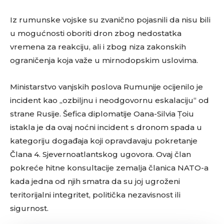
Iz rumunske vojske su zvanično pojasnili da nisu bili
u mogućnosti oboriti dron zbog nedostatka
vremena za reakciju, ali i zbog niza zakonskih
ograničenja koja važe u mirnodopskim uslovima.
Ministarstvo vanjskih poslova Rumunije ocijenilo je
incident kao „ozbiljnu i neodgovornu eskalaciju“ od
strane Rusije. Šefica diplomatije Oana-Silvia Țoiu
istakla je da ovaj noćni incident s dronom spada u
kategoriju događaja koji opravdavaju pokretanje
Člana 4. Sjevernoatlantskog ugovora. Ovaj član
pokreće hitne konsultacije zemalja članica NATO-a
kada jedna od njih smatra da su joj ugroženi
teritorijalni integritet, politička nezavisnost ili
sigurnost.