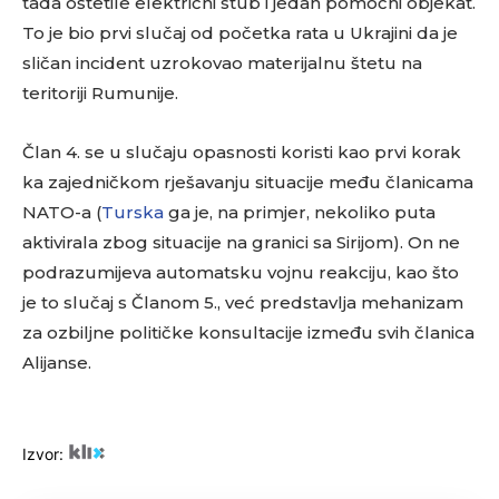
tada oštetile električni stub i jedan pomoćni objekat.
To je bio prvi slučaj od početka rata u Ukrajini da je
sličan incident uzrokovao materijalnu štetu na
teritoriji Rumunije.
Član 4. se u slučaju opasnosti koristi kao prvi korak
ka zajedničkom rješavanju situacije među članicama
NATO-a (
Turska
ga je, na primjer, nekoliko puta
aktivirala zbog situacije na granici sa Sirijom). On ne
podrazumijeva automatsku vojnu reakciju, kao što
je to slučaj s Članom 5., već predstavlja mehanizam
za ozbiljne političke konsultacije između svih članica
Alijanse.
Izvor: