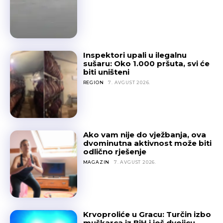
Inspektori upali u ilegalnu
sušaru: Oko 1.000 pršuta, svi će
biti uništeni
REGION
7. AVGUST 2026.
Ako vam nije do vježbanja, ova
dvominutna aktivnost može biti
odlično rješenje
MAGAZIN
7. AVGUST 2026.
Krvoproliće u Gracu: Turčin izbo
muškarca iz BiH i još dvojicu