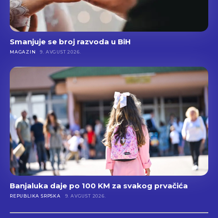
Smanjuje se broj razvoda u BiH
MAGAZIN
9. AVGUST 2026.
Banjaluka daje po 100 KM za svakog prvačića
REPUBLIKA SRPSKA
9. AVGUST 2026.