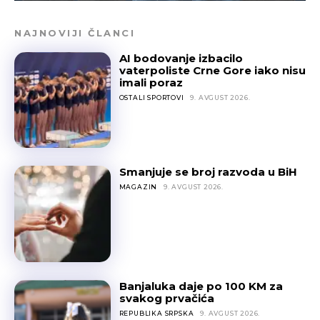
NAJNOVIJI ČLANCI
AI bodovanje izbacilo
vaterpoliste Crne Gore iako nisu
imali poraz
OSTALI SPORTOVI
9. AVGUST 2026.
Smanjuje se broj razvoda u BiH
MAGAZIN
9. AVGUST 2026.
Banjaluka daje po 100 KM za
svakog prvačića
REPUBLIKA SRPSKA
9. AVGUST 2026.