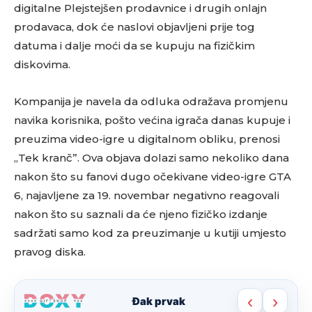
digitalne Plejstejšen prodavnice i drugih onlajn
prodavaca, dok će naslovi objavljeni prije tog
datuma i dalje moći da se kupuju na fizičkim
diskovima.
Kompanija je navela da odluka odražava promjenu
navika korisnika, pošto većina igrača danas kupuje i
preuzima video-igre u digitalnom obliku, prenosi
„Tek kranč”. Ova objava dolazi samo nekoliko dana
nakon što su fanovi dugo očekivane video-igre GTA
6, najavljene za 19. novembar negativno reagovali
nakon što su saznali da će njeno fizičko izdanje
sadržati samo kod za preuzimanje u kutiji umjesto
pravog diska.