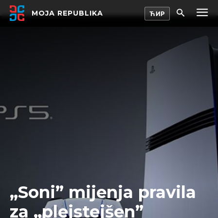
MOJA REPUBLIKA
„Soni” mijenja pravila
za „plejstejšen”