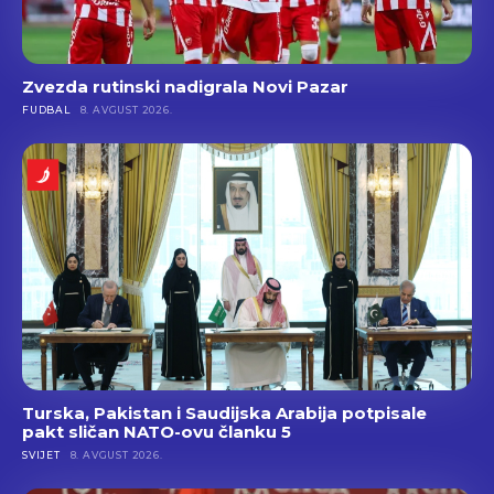
Zvezda rutinski nadigrala Novi Pazar
FUDBAL
8. AVGUST 2026.
Turska, Pakistan i Saudijska Arabija potpisale
pakt sličan NATO-ovu članku 5
SVIJET
8. AVGUST 2026.