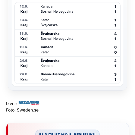
1
12.6.
Kanada
1
Kraj
Bosna i Hercegovina
1
13.6.
Katar
1
Kraj
Švajcarska
4
18.6.
Švajcarska
1
Kraj
Bosna i Hercegovina
6
19.6.
Kanada
0
Kraj
Katar
2
24.6.
Švajcarska
1
Kraj
Kanada
3
24.6.
Bosna i Hercegovina
1
Kraj
Katar
Izvor:
Foto: Sweden.se
BUDITE UZ MOJU REPUBLIKU