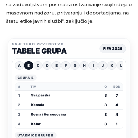
sa zadovoljstvom posmatra ostvarivanje svojih ideja o
masovnom nadzoru, pritvaranju i deportacijama, na
štetu etike javnih službi“, zaključio je.
SVJETSKO PRVENSTVO
FIFA 2026
TABELE GRUPA
A
B
C
D
E
F
G
H
I
J
K
L
GRUPA B
#
TIM
O
BOD
1
3
7
Švajcarska
2
3
4
Kanada
3
3
4
Bosna i Hercegovina
4
3
1
Katar
UTAKMICE GRUPE B