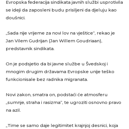
Evropska federacija sindikata javnih službi usprotivila
se ideji da zaposleni budu prisiljeni da djeluju kao
doušnici.
„Sada nije vrijeme za novi lov na vještice“, rekao je
Jan Vilem Gudrijan (Jan Willem Goudriaan),
predstavnik sindikata.
On je podsjetio da bi javne službe u Švedskoj i
mnogim drugim državama Evropske unije teško
funkcionisale bez radnika migranata.
Novi zakon, smatra on, podstaći će atmosferu
„sumnje, straha i rasizma“, te ugroziti osnovno pravo
na azil.
„Time se samo daje legitimitet krajnjoj desnici, koja