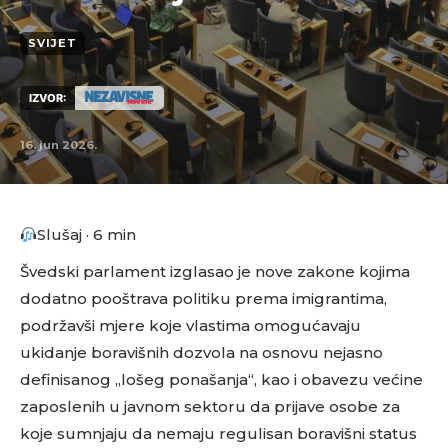
SVIJET
IZVOR:
16. jun 2026.
Slušaj · 6 min
Švedski parlament izglasao je nove zakone kojima
dodatno pooštrava politiku prema imigrantima,
podržavši mjere koje vlastima omogućavaju
ukidanje boravišnih dozvola na osnovu nejasno
definisanog „lošeg ponašanja“, kao i obavezu većine
zaposlenih u javnom sektoru da prijave osobe za
koje sumnjaju da nemaju regulisan boravišni status