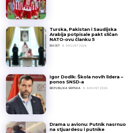
Turska, Pakistan i Saudijska
Arabija potpisale pakt sličan
NATO-ovu članku 5
SVIJET
8. AVGUST 2026.
Igor Dodik: Škola novih lidera –
ponos SNSD-a
REPUBLIKA SRPSKA
8. AVGUST 2026.
Drama u avionu: Putnik nasrnuo
na stjuardesu i putnike