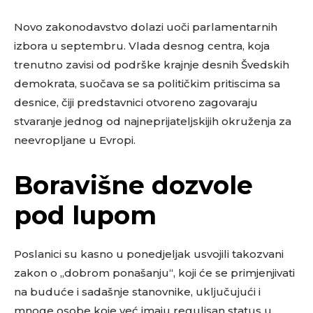
Novo zakonodavstvo dolazi uoči parlamentarnih
izbora u septembru. Vlada desnog centra, koja
trenutno zavisi od podrške krajnje desnih Švedskih
demokrata, suočava se sa političkim pritiscima sa
desnice, čiji predstavnici otvoreno zagovaraju
stvaranje jednog od najneprijateljskijih okruženja za
neevropljane u Evropi.
Boravišne dozvole
pod lupom
Poslanici su kasno u ponedjeljak usvojili takozvani
zakon o „dobrom ponašanju“, koji će se primjenjivati
na buduće i sadašnje stanovnike, uključujući i
mnoge osobe koje već imaju regulisan status u