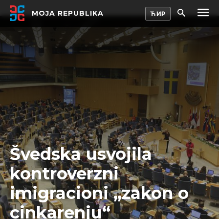
MOJA REPUBLIKA
Švedska usvojila
kontroverzni
imigracioni „zakon o
cinkarenju“