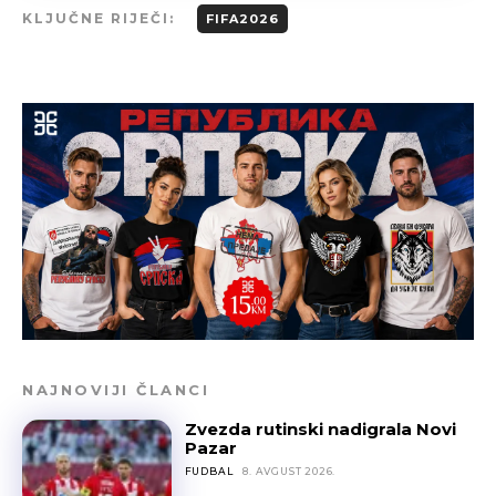
KLJUČNE RIJEČI:
FIFA2026
NAJNOVIJI ČLANCI
Zvezda rutinski nadigrala Novi
Pazar
FUDBAL
8. AVGUST 2026.