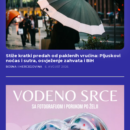
Stiže kratki predah od paklenih vrućina: Pljuskovi
noćas i sutra, osvježenje zahvata i BiH
BOSNA I HERCEGOVINA
6. AVGUST 2026.