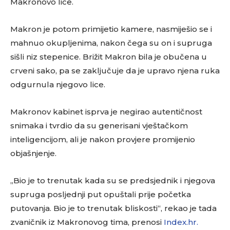
Makronovo lice.
Makron je potom primijetio kamere, nasmiješio se i
mahnuo okupljenima, nakon čega su on i supruga
sišli niz stepenice. Brižit Makron bila je obučena u
crveni sako, pa se zaključuje da je upravo njena ruka
odgurnula njegovo lice.
Makronov kabinet isprva je negirao autentičnost
snimaka i tvrdio da su generisani vještačkom
inteligencijom, ali je nakon provjere promijenio
objašnjenje.
„Bio je to trenutak kada su se predsjednik i njegova
supruga posljednji put opuštali prije početka
putovanja. Bio je to trenutak bliskosti“, rekao je tada
zvaničnik iz Makronovog tima, prenosi
Index.hr.