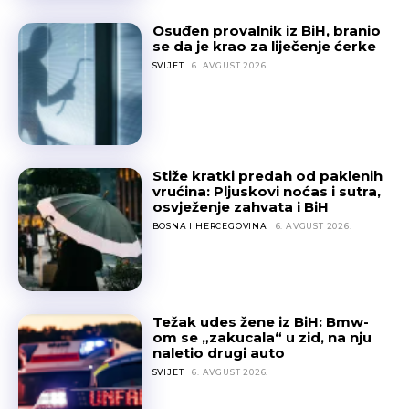
Osuđen provalnik iz BiH, branio
se da je krao za liječenje ćerke
SVIJET
6. AVGUST 2026.
Stiže kratki predah od paklenih
vrućina: Pljuskovi noćas i sutra,
osvježenje zahvata i BiH
BOSNA I HERCEGOVINA
6. AVGUST 2026.
Težak udes žene iz BiH: Bmw-
om se „zakucala“ u zid, na nju
naletio drugi auto
SVIJET
6. AVGUST 2026.