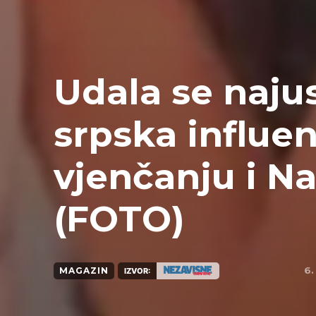
Udala se naju
srpska influe
vjenčanju i 
(FOTO)
6.
MAGAZIN
IZVOR: