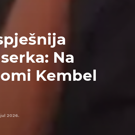
spješnija
nserka: Na
Naomi Kembel
 jul 2026.