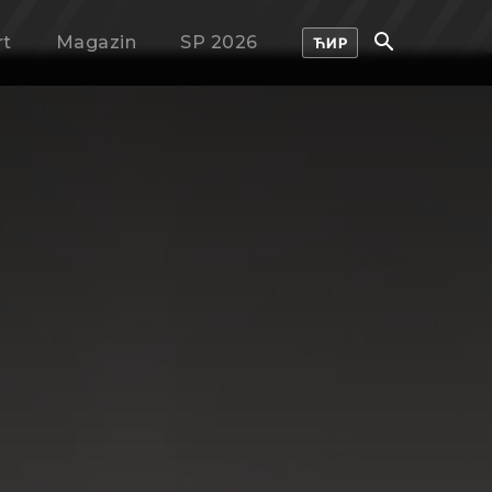
rt
Magazin
SP 2026