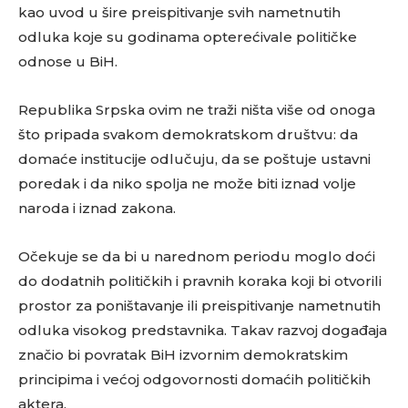
kao uvod u šire preispitivanje svih nametnutih
odluka koje su godinama opterećivale političke
odnose u BiH.
Republika Srpska ovim ne traži ništa više od onoga
što pripada svakom demokratskom društvu: da
domaće institucije odlučuju, da se poštuje ustavni
poredak i da niko spolja ne može biti iznad volje
naroda i iznad zakona.
Očekuje se da bi u narednom periodu moglo doći
do dodatnih političkih i pravnih koraka koji bi otvorili
prostor za poništavanje ili preispitivanje nametnutih
odluka visokog predstavnika. Takav razvoj događaja
značio bi povratak BiH izvornim demokratskim
principima i većoj odgovornosti domaćih političkih
aktera.