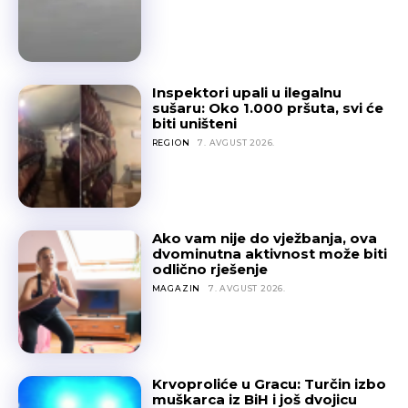
Inspektori upali u ilegalnu
sušaru: Oko 1.000 pršuta, svi će
biti uništeni
REGION
7. AVGUST 2026.
Ako vam nije do vježbanja, ova
dvominutna aktivnost može biti
odlično rješenje
MAGAZIN
7. AVGUST 2026.
Krvoproliće u Gracu: Turčin izbo
muškarca iz BiH i još dvojicu