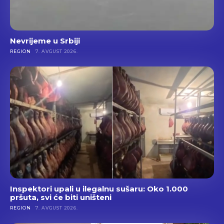
Nevrijeme u Srbiji
REGION
7. AVGUST 2026.
Inspektori upali u ilegalnu sušaru: Oko 1.000
pršuta, svi će biti uništeni
REGION
7. AVGUST 2026.