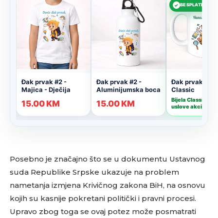
Posebno je značajno što se u dokumentu Ustavnog
suda Republike Srpske ukazuje na problem
nametanja izmjena Krivičnog zakona BiH, na osnovu
kojih su kasnije pokretani politički i pravni procesi.
Upravo zbog toga se ovaj potez može posmatrati