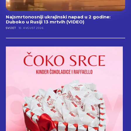
Najsmrtonosniji ukrajinski napad u 2 godine:
Duboko u Rusiji 13 mrtvih (VIDEO)
SVIJET
10. AVGUST 2026.