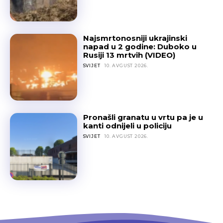
Najsmrtonosniji ukrajinski
napad u 2 godine: Duboko u
Rusiji 13 mrtvih (VIDEO)
SVIJET
10. AVGUST 2026.
Pronašli granatu u vrtu pa je u
kanti odnijeli u policiju
SVIJET
10. AVGUST 2026.