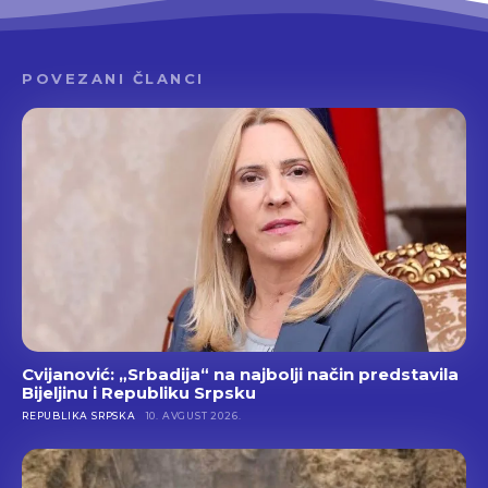
POVEZANI ČLANCI
Cvijanović: „Srbadija“ na najbolji način predstavila
Bijeljinu i Republiku Srpsku
REPUBLIKA SRPSKA
10. AVGUST 2026.